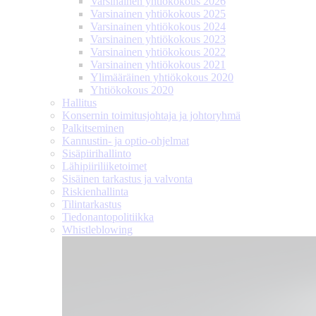
Varsinainen yhtiökokous 2026
Varsinainen yhtiökokous 2025
Varsinainen yhtiökokous 2024
Varsinainen yhtiökokous 2023
Varsinainen yhtiökokous 2022
Varsinainen yhtiökokous 2021
Ylimääräinen yhtiökokous 2020
Yhtiökokous 2020
Hallitus
Konsernin toimitusjohtaja ja johtoryhmä
Palkitseminen
Kannustin- ja optio-ohjelmat
Sisäpiirihallinto
Lähipiiri­liiketoimet
Sisäinen tarkastus ja valvonta
Riskienhallinta
Tilintarkastus
Tiedonanto­politiikka
Whistleblowing