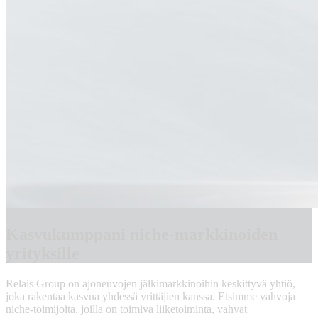
Kasvukumppani niche-markkinoiden
yrityksille
Relais Group on ajoneuvojen jälkimarkkinoihin keskittyvä yhtiö,
joka rakentaa kasvua yhdessä yrittäjien kanssa. Etsimme vahvoja
niche-toimijoita, joilla on toimiva liiketoiminta, vahvat