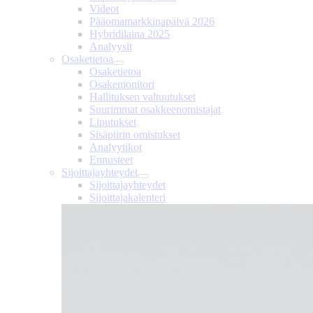
Videot
Pääomamarkkinapäivä 2026
Hybridilaina 2025
Analyysit
Osaketietoa
Osaketietoa
Osakemonitori
Hallituksen valtuutukset
Suurimmat osakkeenomistajat
Liputukset
Sisäpiirin omistukset
Analyytikot
Ennusteet
Sijoittajayhteydet
Sijoittajayhteydet
Sijoittajakalenteri