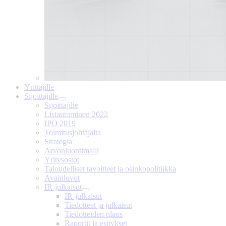
Yrittäjille
Sijoittajille
Sijoittajille
Listautuminen 2022
IPO 2019
Toimitusjohtajalta
Strategia
Arvonluontimalli
Yritysostot
Taloudelliset tavoitteet ja osinkopolitiikka
Avainluvut
IR-julkaisut
IR-julkaisut
Tiedotteet ja julkaisut
Tiedotteiden tilaus
Raportit ja esitykset