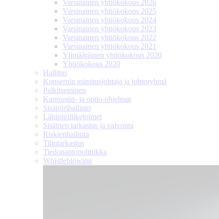
Varsinainen yhtiökokous 2026
Varsinainen yhtiökokous 2025
Varsinainen yhtiökokous 2024
Varsinainen yhtiökokous 2023
Varsinainen yhtiökokous 2022
Varsinainen yhtiökokous 2021
Ylimääräinen yhtiökokous 2020
Yhtiökokous 2020
Hallitus
Konsernin toimitusjohtaja ja johtoryhmä
Palkitseminen
Kannustin- ja optio-ohjelmat
Sisäpiirihallinto
Lähipiiri­liiketoimet
Sisäinen tarkastus ja valvonta
Riskienhallinta
Tilintarkastus
Tiedonanto­politiikka
Whistleblowing