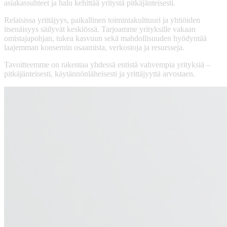
asiakassuhteet ja halu kehittää yritystä pitkäjänteisesti.
Relaisissa yrittäjyys, paikallinen toimintakulttuuri ja yhtiöiden
itsenäisyys säilyvät keskiössä. Tarjoamme yrityksille vakaan
omistajapohjan, tukea kasvuun sekä mahdollisuuden hyödyntää
laajemman konsernin osaamista, verkostoja ja resursseja.
Tavoitteemme on rakentaa yhdessä entistä vahvempia yrityksiä –
pitkäjänteisesti, käytännönläheisesti ja yrittäjyyttä arvostaen.