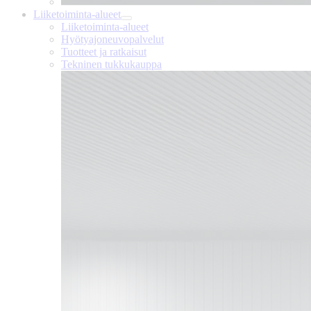
Liiketoiminta-alueet
Liiketoiminta-alueet
Hyötyajoneuvopalvelut
Tuotteet ja ratkaisut
Tekninen tukkukauppa