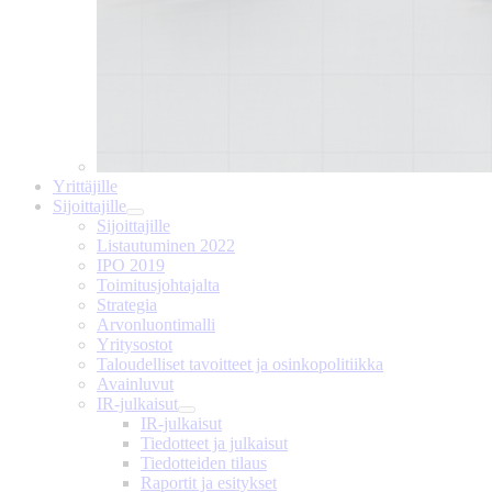
Yrittäjille
Sijoittajille
Sijoittajille
Listautuminen 2022
IPO 2019
Toimitusjohtajalta
Strategia
Arvonluontimalli
Yritysostot
Taloudelliset tavoitteet ja osinkopolitiikka
Avainluvut
IR-julkaisut
IR-julkaisut
Tiedotteet ja julkaisut
Tiedotteiden tilaus
Raportit ja esitykset