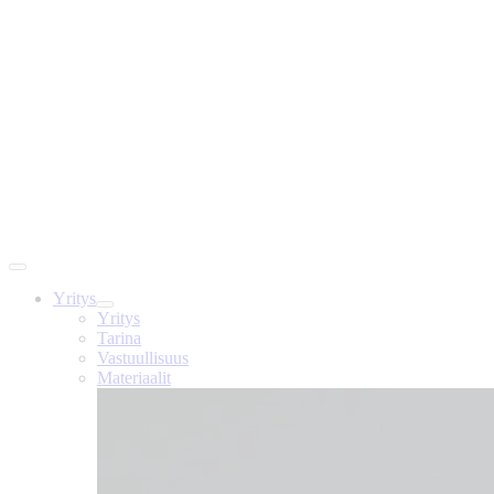
Yritys
Yritys
Tarina
Vastuullisuus
Materiaalit