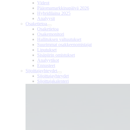
Videot
Pääomamarkkinapäivä 2026
Hybridilaina 2025
Analyysit
Osaketietoa
Osaketietoa
Osakemonitori
Hallituksen valtuutukset
Suurimmat osakkeenomistajat
Liputukset
Sisäpiirin omistukset
Analyytikot
Ennusteet
Sijoittajayhteydet
Sijoittajayhteydet
Sijoittajakalenteri