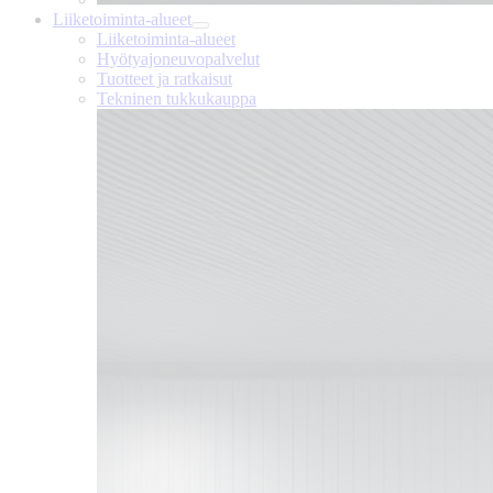
Liiketoiminta-alueet
Liiketoiminta-alueet
Hyötyajoneuvopalvelut
Tuotteet ja ratkaisut
Tekninen tukkukauppa