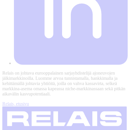
Relais on johtava eurooppalainen sarjayhdistelijä ajoneuvojen
jälkimarkkinoilla. Luomme arvoa tunnistamalla, hankkimalla ja
kehittämällä johtavia yhtiöitä, joilla on vahva kassavirta, selkeä
markkina-asema omassa kapeassa niche-markkinassaan sekä pitkän
aikavälin kasvupotentiaali.
Relais, etusivu