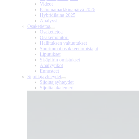
Videot
Pääomamarkkinapäivä 2026
Hybridilaina 2025
Analyysit
Osaketietoa
Osaketietoa
Osakemonitori
Hallituksen valtuutukset
Suurimmat osakkeenomistajat
Liputukset
Sisäpiirin omistukset
Analyytikot
Ennusteet
Sijoittajayhteydet
Sijoittajayhteydet
Sijoittajakalenteri