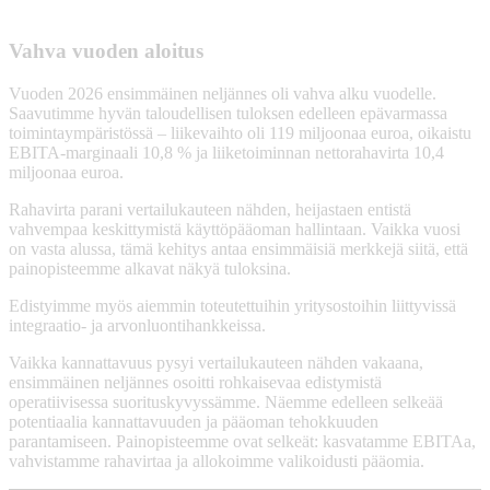
Vahva vuoden aloitus
Vuoden 2026 ensimmäinen neljännes oli vahva alku vuodelle.
Saavutimme hyvän taloudellisen tuloksen edelleen epävarmassa
toimintaympäristössä – liikevaihto oli 119 miljoonaa euroa, oikaistu
EBITA-marginaali 10,8 % ja liiketoiminnan nettorahavirta 10,4
miljoonaa euroa.
Rahavirta parani vertailukauteen nähden, heijastaen entistä
vahvempaa keskittymistä käyttöpääoman hallintaan. Vaikka vuosi
on vasta alussa, tämä kehitys antaa ensimmäisiä merkkejä siitä, että
painopisteemme alkavat näkyä tuloksina.
Edistyimme myös aiemmin toteutettuihin yritysostoihin liittyvissä
integraatio- ja arvonluontihankkeissa.
Vaikka kannattavuus pysyi vertailukauteen nähden vakaana,
ensimmäinen neljännes osoitti rohkaisevaa edistymistä
operatiivisessa suorituskyvyssämme. Näemme edelleen selkeää
potentiaalia kannattavuuden ja pääoman tehokkuuden
parantamiseen. Painopisteemme ovat selkeät: kasvatamme EBITAa,
vahvistamme rahavirtaa ja allokoimme valikoidusti pääomia.