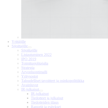
Yrittäjille
Sijoittajille
Sijoittajille
Listautuminen 2022
IPO 2019
Toimitusjohtajalta
Strategia
Arvonluontimalli
Yritysostot
Taloudelliset tavoitteet ja osinkopolitiikka
Avainluvut
IR-julkaisut
IR-julkaisut
Tiedotteet ja julkaisut
Tiedotteiden tilaus
Raportit ja esitykset