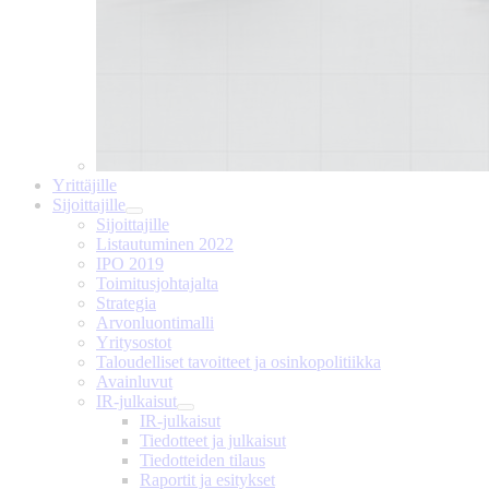
Yrittäjille
Sijoittajille
Sijoittajille
Listautuminen 2022
IPO 2019
Toimitusjohtajalta
Strategia
Arvonluontimalli
Yritysostot
Taloudelliset tavoitteet ja osinkopolitiikka
Avainluvut
IR-julkaisut
IR-julkaisut
Tiedotteet ja julkaisut
Tiedotteiden tilaus
Raportit ja esitykset