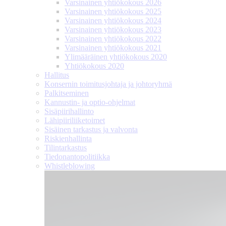
Varsinainen yhtiökokous 2026
Varsinainen yhtiökokous 2025
Varsinainen yhtiökokous 2024
Varsinainen yhtiökokous 2023
Varsinainen yhtiökokous 2022
Varsinainen yhtiökokous 2021
Ylimääräinen yhtiökokous 2020
Yhtiökokous 2020
Hallitus
Konsernin toimitusjohtaja ja johtoryhmä
Palkitseminen
Kannustin- ja optio-ohjelmat
Sisäpiirihallinto
Lähipiiri­liiketoimet
Sisäinen tarkastus ja valvonta
Riskienhallinta
Tilintarkastus
Tiedonanto­politiikka
Whistleblowing