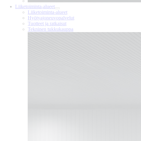
Liiketoiminta-alueet
Liiketoiminta-alueet
Hyötyajoneuvopalvelut
Tuotteet ja ratkaisut
Tekninen tukkukauppa