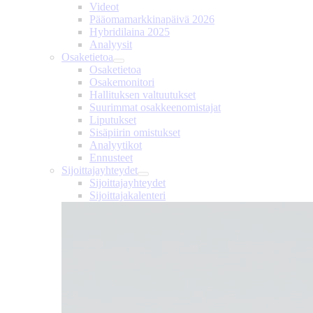
Videot
Pääomamarkkinapäivä 2026
Hybridilaina 2025
Analyysit
Osaketietoa
Osaketietoa
Osakemonitori
Hallituksen valtuutukset
Suurimmat osakkeenomistajat
Liputukset
Sisäpiirin omistukset
Analyytikot
Ennusteet
Sijoittajayhteydet
Sijoittajayhteydet
Sijoittajakalenteri