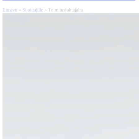
Etusivu
»
Sijoittajille
»
Toimitusjohtajalta