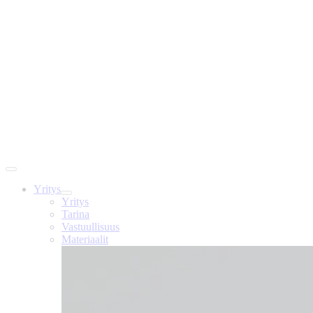
Yritys
Yritys
Tarina
Vastuullisuus
Materiaalit