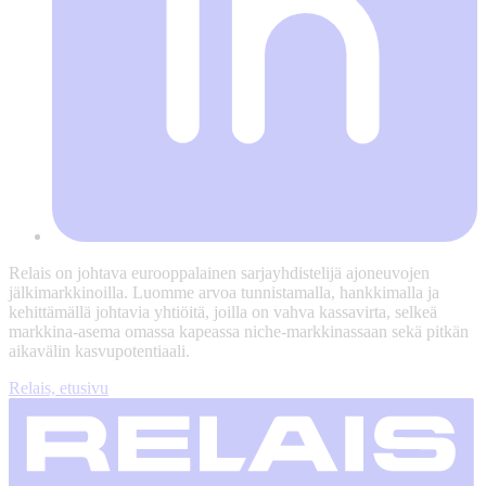
Relais on johtava eurooppalainen sarjayhdistelijä ajoneuvojen
jälkimarkkinoilla. Luomme arvoa tunnistamalla, hankkimalla ja
kehittämällä johtavia yhtiöitä, joilla on vahva kassavirta, selkeä
markkina-asema omassa kapeassa niche-markkinassaan sekä pitkän
aikavälin kasvupotentiaali.
Relais, etusivu