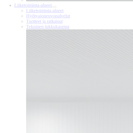
Liiketoiminta-alueet
Liiketoiminta-alueet
Hyötyajoneuvopalvelut
Tuotteet ja ratkaisut
Tekninen tukkukauppa