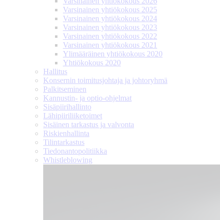
Varsinainen yhtiökokous 2026
Varsinainen yhtiökokous 2025
Varsinainen yhtiökokous 2024
Varsinainen yhtiökokous 2023
Varsinainen yhtiökokous 2022
Varsinainen yhtiökokous 2021
Ylimääräinen yhtiökokous 2020
Yhtiökokous 2020
Hallitus
Konsernin toimitusjohtaja ja johtoryhmä
Palkitseminen
Kannustin- ja optio-ohjelmat
Sisäpiirihallinto
Lähipiiri­liiketoimet
Sisäinen tarkastus ja valvonta
Riskienhallinta
Tilintarkastus
Tiedonanto­politiikka
Whistleblowing