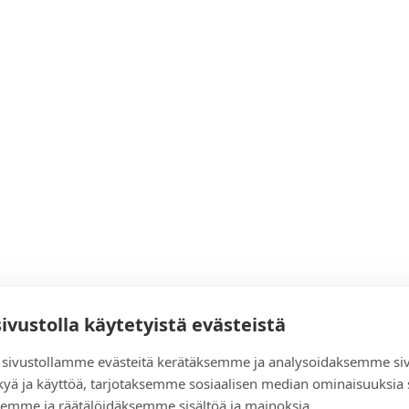
sivustolla käytetyistä evästeistä
sivustollamme evästeitä kerätäksemme ja analysoidaksemme si
kyä ja käyttöä, tarjotaksemme sosiaalisen median ominaisuuksia
emme ja räätälöidäksemme sisältöä ja mainoksia.