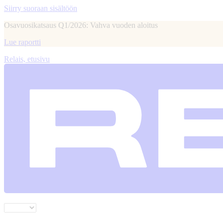
Siirry suoraan sisältöön
Osavuosikatsaus Q1/2026: Vahva vuoden aloitus
Lue raportti
Relais, etusivu