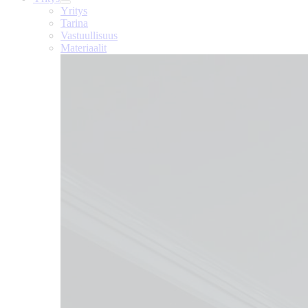
Yritys
Tarina
Vastuullisuus
Materiaalit