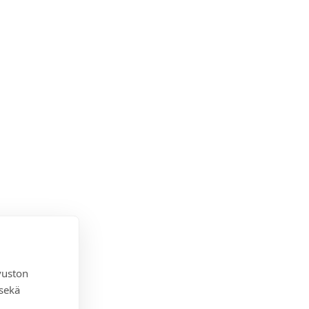
vuston
 sekä