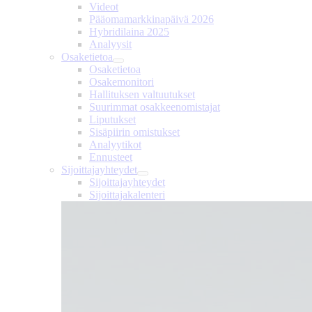
Videot
Pääomamarkkinapäivä 2026
Hybridilaina 2025
Analyysit
Osaketietoa
Osaketietoa
Osakemonitori
Hallituksen valtuutukset
Suurimmat osakkeenomistajat
Liputukset
Sisäpiirin omistukset
Analyytikot
Ennusteet
Sijoittajayhteydet
Sijoittajayhteydet
Sijoittajakalenteri