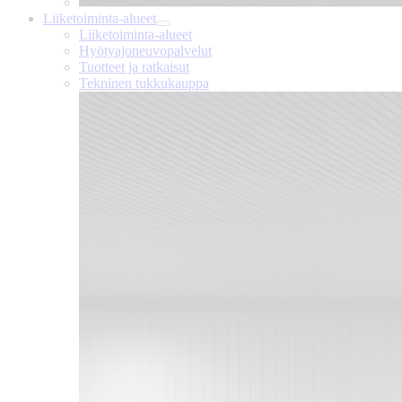
Liiketoiminta-alueet
Liiketoiminta-alueet
Hyötyajoneuvopalvelut
Tuotteet ja ratkaisut
Tekninen tukkukauppa