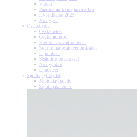
Videot
Pääomamarkkinapäivä 2026
Hybridilaina 2025
Analyysit
Osaketietoa
Osaketietoa
Osakemonitori
Hallituksen valtuutukset
Suurimmat osakkeenomistajat
Liputukset
Sisäpiirin omistukset
Analyytikot
Ennusteet
Sijoittajayhteydet
Sijoittajayhteydet
Sijoittajakalenteri