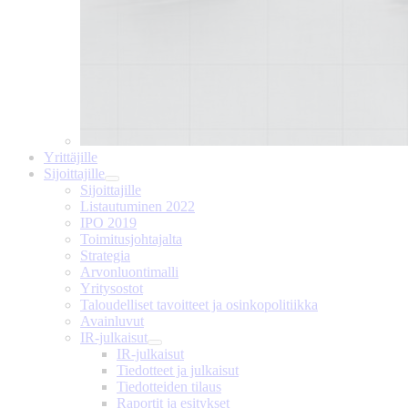
Yrittäjille
Sijoittajille
Sijoittajille
Listautuminen 2022
IPO 2019
Toimitusjohtajalta
Strategia
Arvonluontimalli
Yritysostot
Taloudelliset tavoitteet ja osinkopolitiikka
Avainluvut
IR-julkaisut
IR-julkaisut
Tiedotteet ja julkaisut
Tiedotteiden tilaus
Raportit ja esitykset