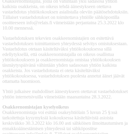
Osakkeenomistajilla, joilla on vähintään yksi sadasosa yhtiön
kaikista osakkeista, on oikeus tehdä äänestykseen otettava
vastaehdotus yhtiökokouksen asialistalla oleviin päätösehdotuksiin.
Tällaiset vastaehdotukset on toimitettava yhtiölle sähköpostilla
osoitteeseen
info@relais.fi
viimeistään perjantaina 25.3.2022 klo
10.00 mennessä.
Vastaehdotuksen tekevien osakkeenomistajien on esitettävä
vastaehdotuksen toimittamisen yhteydessä selvitys omistuksestaan.
Vastaehdotus otetaan käsiteltäväksi yhtiökokouksessa sillä
edellytyksellä, että osakkeenomistajalla on oikeus osallistua
yhtiökokoukseen ja osakkeenomistaja omistaa yhtiökokouksen
täsmäytyspäivänä vähintään yhden sadasosan yhtiön kaikista
osakkeista. Jos vastaehdotusta ei oteta käsiteltäväksi
yhtiökokouksessa, vastaehdotuksen puolesta annetut äänet jäävät
ottamatta huomioon.
Yhtiö julkaisee mahdolliset äänestykseen otettavat vastaehdotukset
yhtiön internetsivuilla viimeistään maanantaina 28.3.2022.
Osakkeenomistajan kyselyoikeus
Osakkeenomistaja voi esittää osakeyhtiölain 5 luvun 25 §:ssä
tarkoitettuja kysymyksiä kokouksessa käsiteltävistä asioista
keskiviikko 30.3.2022 klo 16.00 asti sähköisen ilmoittautumisen ja
ennakkoäänestämisen yhteydessä tai sähköpostitse
osoitteeseen
info@relais.fi
. Tällaiset osakkeenomistajien