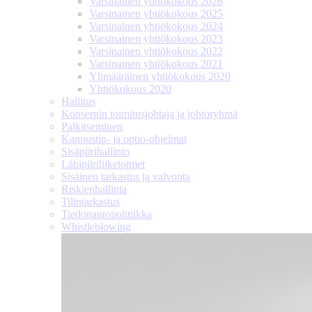
Varsinainen yhtiökokous 2026
Varsinainen yhtiökokous 2025
Varsinainen yhtiökokous 2024
Varsinainen yhtiökokous 2023
Varsinainen yhtiökokous 2022
Varsinainen yhtiökokous 2021
Ylimääräinen yhtiökokous 2020
Yhtiökokous 2020
Hallitus
Konsernin toimitusjohtaja ja johtoryhmä
Palkitseminen
Kannustin- ja optio-ohjelmat
Sisäpiirihallinto
Lähipiiri­liiketoimet
Sisäinen tarkastus ja valvonta
Riskienhallinta
Tilintarkastus
Tiedonanto­politiikka
Whistleblowing