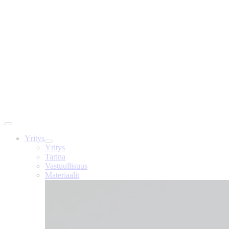
Yritys
Yritys
Tarina
Vastuullisuus
Materiaalit