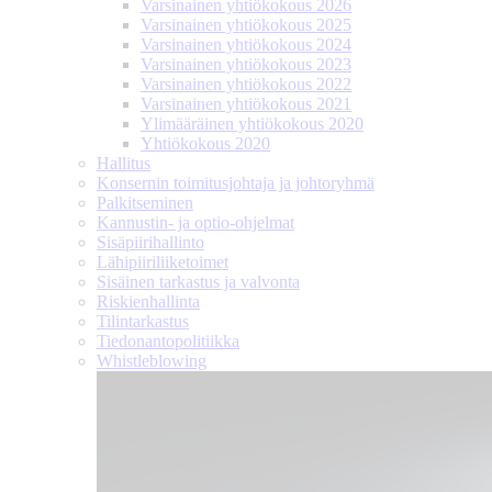
Varsinainen yhtiökokous 2026
Varsinainen yhtiökokous 2025
Varsinainen yhtiökokous 2024
Varsinainen yhtiökokous 2023
Varsinainen yhtiökokous 2022
Varsinainen yhtiökokous 2021
Ylimääräinen yhtiökokous 2020
Yhtiökokous 2020
Hallitus
Konsernin toimitusjohtaja ja johtoryhmä
Palkitseminen
Kannustin- ja optio-ohjelmat
Sisäpiirihallinto
Lähipiiri­liiketoimet
Sisäinen tarkastus ja valvonta
Riskienhallinta
Tilintarkastus
Tiedonanto­politiikka
Whistleblowing