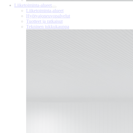
Liiketoiminta-alueet
Liiketoiminta-alueet
Hyötyajoneuvopalvelut
Tuotteet ja ratkaisut
Tekninen tukkukauppa