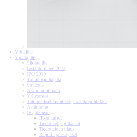
Yrittäjille
Sijoittajille
Sijoittajille
Listautuminen 2022
IPO 2019
Toimitusjohtajalta
Strategia
Arvonluontimalli
Yritysostot
Taloudelliset tavoitteet ja osinkopolitiikka
Avainluvut
IR-julkaisut
IR-julkaisut
Tiedotteet ja julkaisut
Tiedotteiden tilaus
Raportit ja esitykset