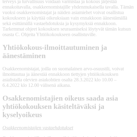
terveys ja turvallisuus voidaan varmistaa ja kokous järjestää
ennakoitavalla, osakkeenomistajille yhdenmukaisella tavalla. Tämän
vuoksi osakkeenomistajat ja näiden asiamiehet voivat osallistua
kokoukseen ja käyttää oikeuksiaan vain ennakkoon äänestämällä
sekä esittämällä vastaehdotuksia ja kysymyksiä ennakkoon.
Tarkemmat ohjeet kokouksen seuraamiseksi löytyvät tämän kutsun
osasta C. Ohjeita Yhtiökokoukseen osallistuville.
Yhtiökokous-ilmoittautuminen ja
äänestäminen
Osakkeenomistajat, joilla on suomalainen arvo-osuustili, voivat
ilmoittautua ja äänestää ennakkoon tiettyjen yhtiökokouksen
asialistalla olevien asiakohtien osalta 28.3.2022 klo 10.00 –
6.4.2022 klo 12.00 välisenä aikana.
Osakkenomistajien oikeus saada asia
yhtiökokouksen käsiteltäväksi ja
kyselyoikeus
Osakkeenomistajien vastaehdotukset