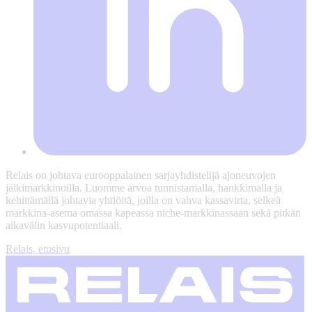
Relais on johtava eurooppalainen sarjayhdistelijä ajoneuvojen
jälkimarkkinoilla. Luomme arvoa tunnistamalla, hankkimalla ja
kehittämällä johtavia yhtiöitä, joilla on vahva kassavirta, selkeä
markkina-asema omassa kapeassa niche-markkinassaan sekä pitkän
aikavälin kasvupotentiaali.
Relais, etusivu