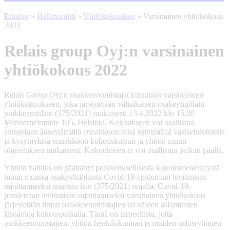
Etusivu
»
Hallinnointi
»
Yhtiökokoukset
»
Varsinainen yhtiökokous
2022
Relais group Oyj:n varsinainen
yhtiökokous 2022
Relais Group Oyj:n osakkeenomistajat kutsutaan varsinaiseen
yhtiökokoukseen, joka järjestetään väliaikaisen osakeyhtiölain
poikkeamislain (375/2021) mukaisesti 13.4.2022 klo 15.00
Mannerheimintie 105, Helsinki. Kokoukseen voi osallistua
ainoastaan äänestämällä ennakkoon sekä esittämällä vastaehdotuksia
ja kysymyksiä ennakkoon kokouskutsun ja yhtiön muun
ohjeistuksen mukaisesti. Kokoukseen ei voi osallistua paikan päällä.
Yhtiön hallitus on päättänyt poikkeuksellisesta kokousmenettelystä
muun muassa osakeyhtiölaista Covid-19-epidemian leviämisen
rajoittamiseksi annetun lain (375/2021) nojalla. Covid-19-
pandemian leviämisen rajoittamiseksi varsinainen yhtiökokous
järjestetään ilman osakkeenomistajien tai näiden asiamiesten
läsnäoloa kokouspaikalla. Tämä on tarpeellista, jotta
osakkeenomistajien, yhtiön henkilökunnan ja muiden sidosryhmien