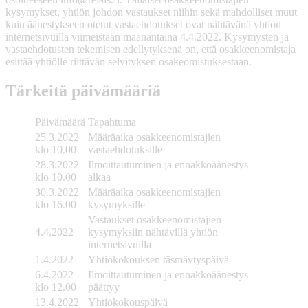
kysymykset, yhtiön johdon vastaukset niihin sekä mahdolliset muut
kuin äänestykseen otetut vastaehdotukset ovat nähtävänä yhtiön
internetsivuilla viimeistään maanantaina 4.4.2022. Kysymysten ja
vastaehdotusten tekemisen edellytyksenä on, että osakkeenomistaja
esittää yhtiölle riittävän selvityksen osakeomistuksestaan.
Tärkeitä päivämääriä
Päivämäärä
Tapahtuma
25.3.2022
Määräaika osakkeenomistajien
klo 10.00
vastaehdotuksille
28.3.2022
Ilmoittautuminen ja ennakkoäänestys
klo 10.00
alkaa
30.3.2022
Määräaika osakkeenomistajien
klo 16.00
kysymyksille
Vastaukset osakkeenomistajien
4.4.2022
kysymyksiin nähtävillä yhtiön
internetsivuilla
1.4.2022
Yhtiökokouksen täsmäytyspäivä
6.4.2022
Ilmoittautuminen ja ennakkoäänestys
klo 12.00
päättyy
13.4.2022
Yhtiökokouspäivä