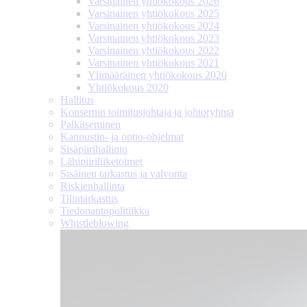
Varsinainen yhtiökokous 2026
Varsinainen yhtiökokous 2025
Varsinainen yhtiökokous 2024
Varsinainen yhtiökokous 2023
Varsinainen yhtiökokous 2022
Varsinainen yhtiökokous 2021
Ylimääräinen yhtiökokous 2020
Yhtiökokous 2020
Hallitus
Konsernin toimitusjohtaja ja johtoryhmä
Palkitseminen
Kannustin- ja optio-ohjelmat
Sisäpiirihallinto
Lähipiiri­liiketoimet
Sisäinen tarkastus ja valvonta
Riskienhallinta
Tilintarkastus
Tiedonanto­politiikka
Whistleblowing