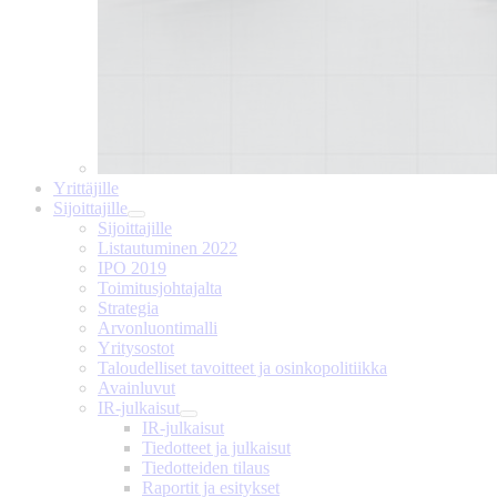
Yrittäjille
Sijoittajille
Sijoittajille
Listautuminen 2022
IPO 2019
Toimitusjohtajalta
Strategia
Arvonluontimalli
Yritysostot
Taloudelliset tavoitteet ja osinkopolitiikka
Avainluvut
IR-julkaisut
IR-julkaisut
Tiedotteet ja julkaisut
Tiedotteiden tilaus
Raportit ja esitykset