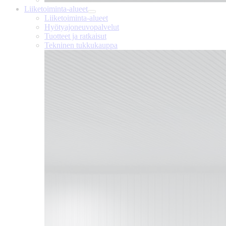
Liiketoiminta-alueet
Liiketoiminta-alueet
Hyötyajoneuvopalvelut
Tuotteet ja ratkaisut
Tekninen tukkukauppa