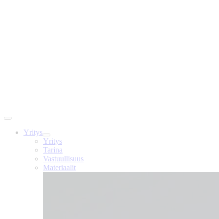
Yritys
Yritys
Tarina
Vastuullisuus
Materiaalit