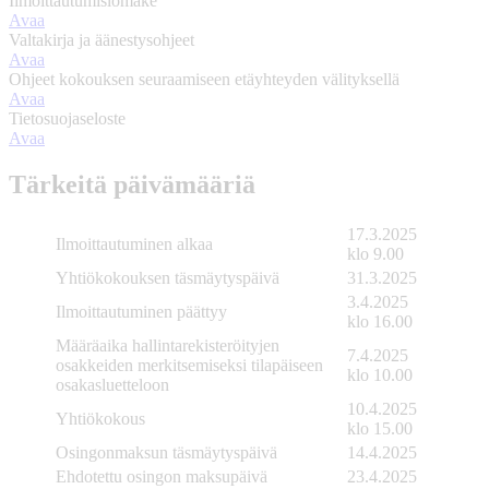
Ilmoittautumislomake
Avaa
Valtakirja ja äänestysohjeet
Avaa
Ohjeet kokouksen seuraamiseen etäyhteyden välityksellä
Avaa
Tietosuojaseloste
Avaa
Tärkeitä päivämääriä
17.3.2025
Ilmoittautuminen alkaa
klo 9.00
Yhtiökokouksen täsmäytyspäivä
31.3.2025
3.4.2025
Ilmoittautuminen päättyy
klo 16.00
Määräaika hallintarekisteröityjen
7.4.2025
osakkeiden merkitsemiseksi tilapäiseen
klo 10.00
osakasluetteloon
10.4.2025
Yhtiökokous
klo 15.00
Osingonmaksun täsmäytyspäivä
14.4.2025
Ehdotettu osingon maksupäivä
23.4.2025