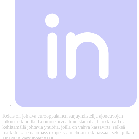
Relais on johtava eurooppalainen sarjayhdistelijä ajoneuvojen
jälkimarkkinoilla. Luomme arvoa tunnistamalla, hankkimalla ja
kehittämällä johtavia yhtiöitä, joilla on vahva kassavirta, selkeä
markkina-asema omassa kapeassa niche-markkinassaan sekä pitkän
aikavälin kasvupotentiaali.