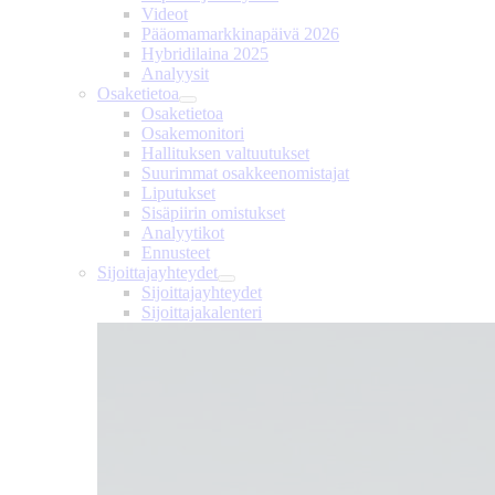
Videot
Pääomamarkkinapäivä 2026
Hybridilaina 2025
Analyysit
Osaketietoa
Osaketietoa
Osakemonitori
Hallituksen valtuutukset
Suurimmat osakkeenomistajat
Liputukset
Sisäpiirin omistukset
Analyytikot
Ennusteet
Sijoittajayhteydet
Sijoittajayhteydet
Sijoittajakalenteri