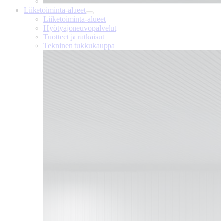
Liiketoiminta-alueet
Liiketoiminta-alueet
Hyötyajoneuvopalvelut
Tuotteet ja ratkaisut
Tekninen tukkukauppa