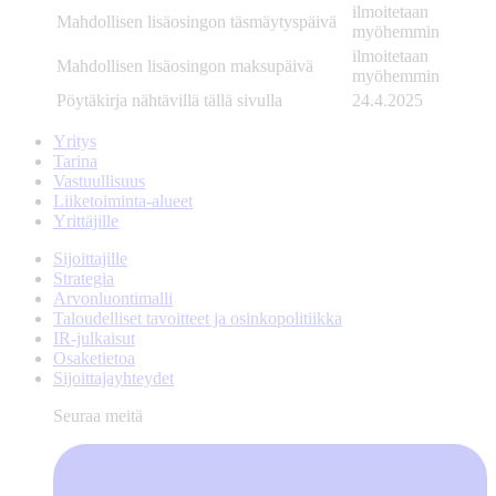
ilmoitetaan
Mahdollisen lisäosingon täsmäytyspäivä
myöhemmin
ilmoitetaan
Mahdollisen lisäosingon maksupäivä
myöhemmin
Pöytäkirja nähtävillä tällä sivulla
24.4.2025
Yritys
Tarina
Vastuullisuus
Liiketoiminta-alueet
Yrittäjille
Sijoittajille
Strategia
Arvonluontimalli
Taloudelliset tavoitteet ja osinkopolitiikka
IR-julkaisut
Osaketietoa
Sijoittajayhteydet
Seuraa meitä