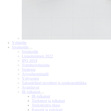
Yrittäjille
Sijoittajille
Sijoittajille
Listautuminen 2022
IPO 2019
Toimitusjohtajalta
Strategia
Arvonluontimalli
Yritysostot
Taloudelliset tavoitteet ja osinkopolitiikka
Avainluvut
IR-julkaisut
IR-julkaisut
Tiedotteet ja julkaisut
Tiedotteiden tilaus
Raportit ja esitykset