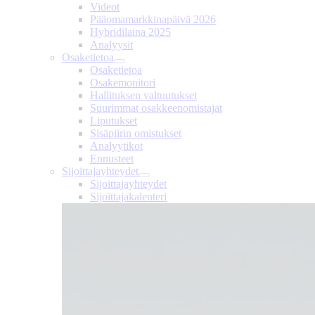
Videot
Pääomamarkkinapäivä 2026
Hybridilaina 2025
Analyysit
Osaketietoa
Osaketietoa
Osakemonitori
Hallituksen valtuutukset
Suurimmat osakkeenomistajat
Liputukset
Sisäpiirin omistukset
Analyytikot
Ennusteet
Sijoittajayhteydet
Sijoittajayhteydet
Sijoittajakalenteri