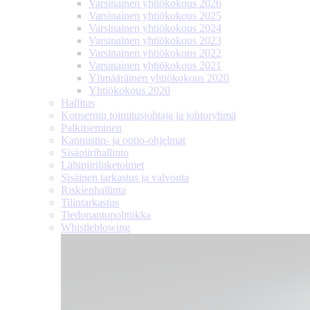
Varsinainen yhtiökokous 2026
Varsinainen yhtiökokous 2025
Varsinainen yhtiökokous 2024
Varsinainen yhtiökokous 2023
Varsinainen yhtiökokous 2022
Varsinainen yhtiökokous 2021
Ylimääräinen yhtiökokous 2020
Yhtiökokous 2020
Hallitus
Konsernin toimitusjohtaja ja johtoryhmä
Palkitseminen
Kannustin- ja optio-ohjelmat
Sisäpiirihallinto
Lähipiiri­liiketoimet
Sisäinen tarkastus ja valvonta
Riskienhallinta
Tilintarkastus
Tiedonanto­politiikka
Whistleblowing