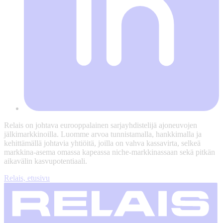
Relais on johtava eurooppalainen sarjayhdistelijä ajoneuvojen
jälkimarkkinoilla. Luomme arvoa tunnistamalla, hankkimalla ja
kehittämällä johtavia yhtiöitä, joilla on vahva kassavirta, selkeä
markkina-asema omassa kapeassa niche-markkinassaan sekä pitkän
aikavälin kasvupotentiaali.
Relais, etusivu