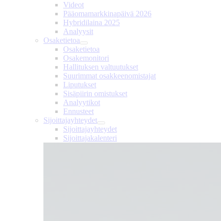
Videot
Pääomamarkkinapäivä 2026
Hybridilaina 2025
Analyysit
Osaketietoa
Osaketietoa
Osakemonitori
Hallituksen valtuutukset
Suurimmat osakkeenomistajat
Liputukset
Sisäpiirin omistukset
Analyytikot
Ennusteet
Sijoittajayhteydet
Sijoittajayhteydet
Sijoittajakalenteri