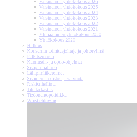
Varsinainen yhtiökokous 2026
Varsinainen yhtiökokous 2025
Varsinainen yhtiökokous 2024
Varsinainen yhtiökokous 2023
Varsinainen yhtiökokous 2022
Varsinainen yhtiökokous 2021
Ylimääräinen yhtiökokous 2020
Yhtiökokous 2020
Hallitus
Konsernin toimitusjohtaja ja johtoryhmä
Palkitseminen
Kannustin- ja optio-ohjelmat
Sisäpiirihallinto
Lähipiiri­liiketoimet
Sisäinen tarkastus ja valvonta
Riskienhallinta
Tilintarkastus
Tiedonanto­politiikka
Whistleblowing