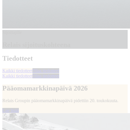
Sijoittajille
Relais sijoituskohteena
Tiedotteet
Kaikki tiedotteet
Tilaa tiedotteet
Kaikki tiedotteet
Tilaa tiedotteet
Pääomamarkkinapäivä 2026
Relais Groupin pääomamarkkinapäivä pidettiin 20. toukokuuta.
Lue lisää