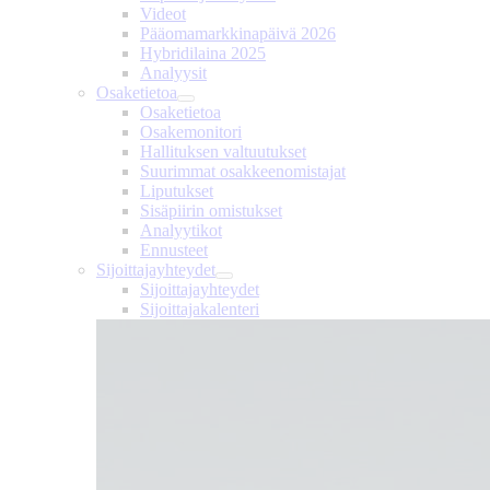
Videot
Pääomamarkkinapäivä 2026
Hybridilaina 2025
Analyysit
Osaketietoa
Osaketietoa
Osakemonitori
Hallituksen valtuutukset
Suurimmat osakkeenomistajat
Liputukset
Sisäpiirin omistukset
Analyytikot
Ennusteet
Sijoittajayhteydet
Sijoittajayhteydet
Sijoittajakalenteri