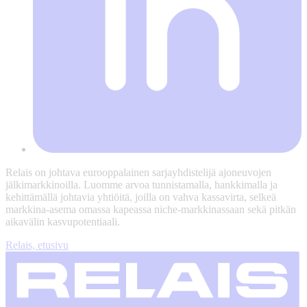
Relais on johtava eurooppalainen sarjayhdistelijä ajoneuvojen
jälkimarkkinoilla. Luomme arvoa tunnistamalla, hankkimalla ja
kehittämällä johtavia yhtiöitä, joilla on vahva kassavirta, selkeä
markkina-asema omassa kapeassa niche-markkinassaan sekä pitkän
aikavälin kasvupotentiaali.
Relais, etusivu