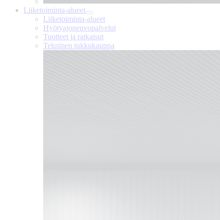
Liiketoiminta-alueet
Liiketoiminta-alueet
Hyötyajoneuvopalvelut
Tuotteet ja ratkaisut
Tekninen tukkukauppa