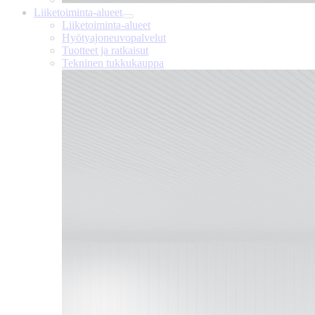
Liiketoiminta-alueet
Liiketoiminta-alueet
Hyötyajoneuvopalvelut
Tuotteet ja ratkaisut
Tekninen tukkukauppa