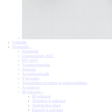
Yrittäjille
Sijoittajille
Sijoittajille
Listautuminen 2022
IPO 2019
Toimitusjohtajalta
Strategia
Arvonluontimalli
Yritysostot
Taloudelliset tavoitteet ja osinkopolitiikka
Avainluvut
IR-julkaisut
IR-julkaisut
Tiedotteet ja julkaisut
Tiedotteiden tilaus
Raportit ja esitykset