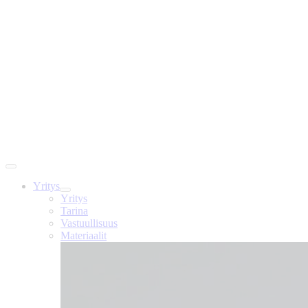
Yritys
Yritys
Tarina
Vastuullisuus
Materiaalit