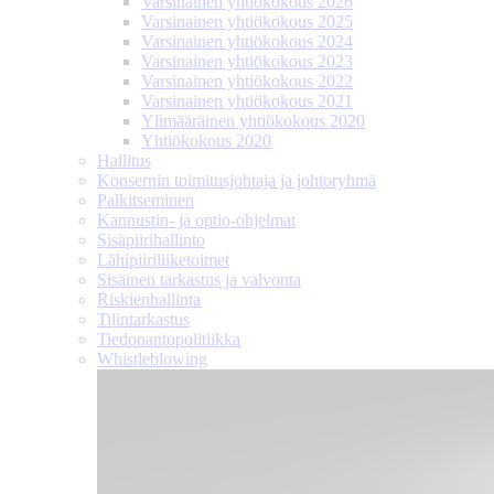
Varsinainen yhtiökokous 2026
Varsinainen yhtiökokous 2025
Varsinainen yhtiökokous 2024
Varsinainen yhtiökokous 2023
Varsinainen yhtiökokous 2022
Varsinainen yhtiökokous 2021
Ylimääräinen yhtiökokous 2020
Yhtiökokous 2020
Hallitus
Konsernin toimitusjohtaja ja johtoryhmä
Palkitseminen
Kannustin- ja optio-ohjelmat
Sisäpiirihallinto
Lähipiiri­liiketoimet
Sisäinen tarkastus ja valvonta
Riskienhallinta
Tilintarkastus
Tiedonanto­politiikka
Whistleblowing