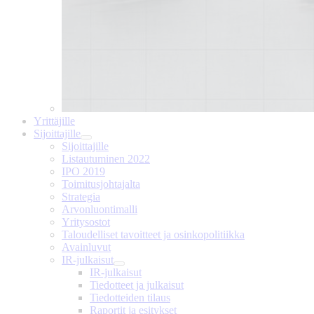
Yrittäjille
Sijoittajille
Sijoittajille
Listautuminen 2022
IPO 2019
Toimitusjohtajalta
Strategia
Arvonluontimalli
Yritysostot
Taloudelliset tavoitteet ja osinkopolitiikka
Avainluvut
IR-julkaisut
IR-julkaisut
Tiedotteet ja julkaisut
Tiedotteiden tilaus
Raportit ja esitykset