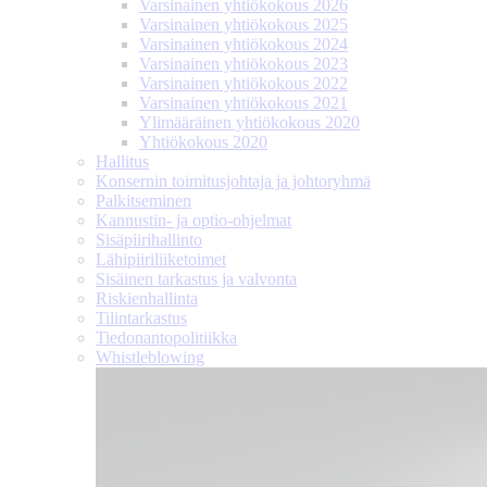
Varsinainen yhtiökokous 2026
Varsinainen yhtiökokous 2025
Varsinainen yhtiökokous 2024
Varsinainen yhtiökokous 2023
Varsinainen yhtiökokous 2022
Varsinainen yhtiökokous 2021
Ylimääräinen yhtiökokous 2020
Yhtiökokous 2020
Hallitus
Konsernin toimitusjohtaja ja johtoryhmä
Palkitseminen
Kannustin- ja optio-ohjelmat
Sisäpiirihallinto
Lähipiiri­liiketoimet
Sisäinen tarkastus ja valvonta
Riskienhallinta
Tilintarkastus
Tiedonanto­politiikka
Whistleblowing