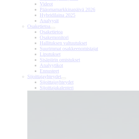
Videot
Pääomamarkkinapäivä 2026
Hybridilaina 2025
Analyysit
Osaketietoa
Osaketietoa
Osakemonitori
Hallituksen valtuutukset
Suurimmat osakkeenomistajat
Liputukset
Sisäpiirin omistukset
Analyytikot
Ennusteet
Sijoittajayhteydet
Sijoittajayhteydet
Sijoittajakalenteri