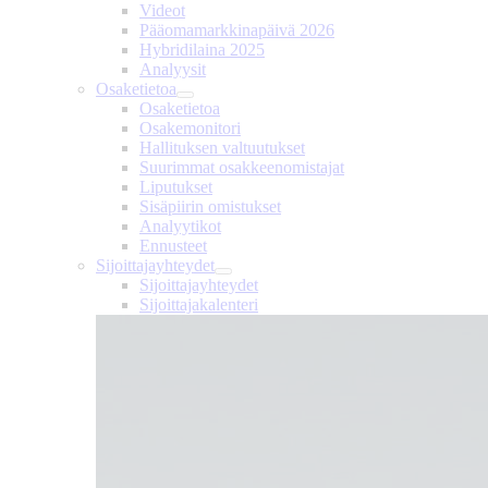
Videot
Pääomamarkkinapäivä 2026
Hybridilaina 2025
Analyysit
Osaketietoa
Osaketietoa
Osakemonitori
Hallituksen valtuutukset
Suurimmat osakkeenomistajat
Liputukset
Sisäpiirin omistukset
Analyytikot
Ennusteet
Sijoittajayhteydet
Sijoittajayhteydet
Sijoittajakalenteri