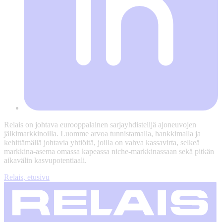
Relais on johtava eurooppalainen sarjayhdistelijä ajoneuvojen
jälkimarkkinoilla. Luomme arvoa tunnistamalla, hankkimalla ja
kehittämällä johtavia yhtiöitä, joilla on vahva kassavirta, selkeä
markkina-asema omassa kapeassa niche-markkinassaan sekä pitkän
aikavälin kasvupotentiaali.
Relais, etusivu