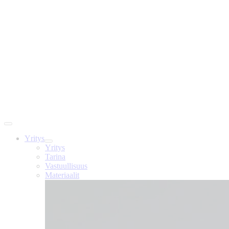
Yritys
Yritys
Tarina
Vastuullisuus
Materiaalit