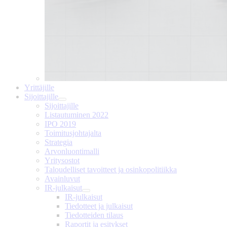
Yrittäjille
Sijoittajille
Sijoittajille
Listautuminen 2022
IPO 2019
Toimitusjohtajalta
Strategia
Arvonluontimalli
Yritysostot
Taloudelliset tavoitteet ja osinkopolitiikka
Avainluvut
IR-julkaisut
IR-julkaisut
Tiedotteet ja julkaisut
Tiedotteiden tilaus
Raportit ja esitykset