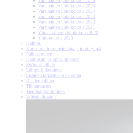
Varsinainen yhtiökokous 2026
Varsinainen yhtiökokous 2025
Varsinainen yhtiökokous 2024
Varsinainen yhtiökokous 2023
Varsinainen yhtiökokous 2022
Varsinainen yhtiökokous 2021
Ylimääräinen yhtiökokous 2020
Yhtiökokous 2020
Hallitus
Konsernin toimitusjohtaja ja johtoryhmä
Palkitseminen
Kannustin- ja optio-ohjelmat
Sisäpiirihallinto
Lähipiiri­liiketoimet
Sisäinen tarkastus ja valvonta
Riskienhallinta
Tilintarkastus
Tiedonanto­politiikka
Whistleblowing