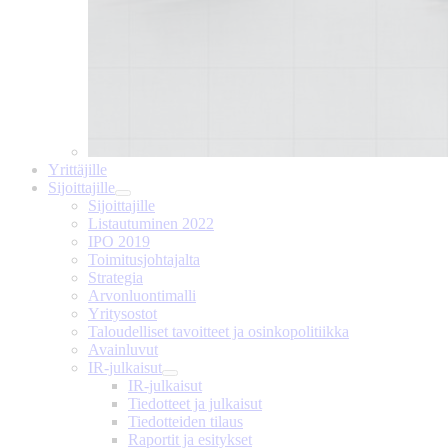
Yrittäjille
Sijoittajille
Sijoittajille
Listautuminen 2022
IPO 2019
Toimitusjohtajalta
Strategia
Arvonluontimalli
Yritysostot
Taloudelliset tavoitteet ja osinkopolitiikka
Avainluvut
IR-julkaisut
IR-julkaisut
Tiedotteet ja julkaisut
Tiedotteiden tilaus
Raportit ja esitykset