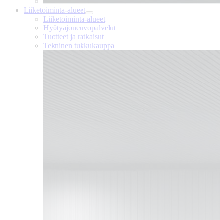
Liiketoiminta-alueet
Liiketoiminta-alueet
Hyötyajoneuvopalvelut
Tuotteet ja ratkaisut
Tekninen tukkukauppa