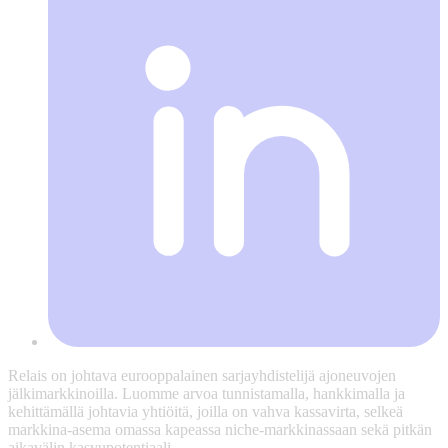
Relais on johtava eurooppalainen sarjayhdistelijä ajoneuvojen
jälkimarkkinoilla. Luomme arvoa tunnistamalla, hankkimalla ja
kehittämällä johtavia yhtiöitä, joilla on vahva kassavirta, selkeä
markkina-asema omassa kapeassa niche-markkinassaan sekä pitkän
aikavälin kasvupotentiaali.