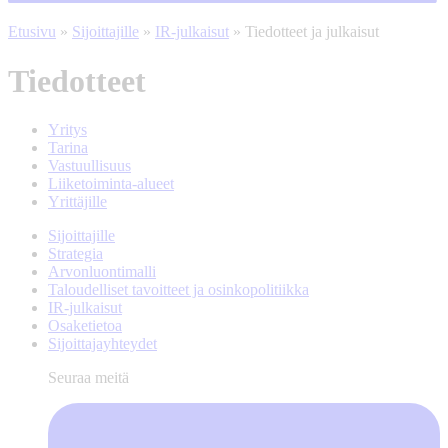
Etusivu
»
Sijoittajille
»
IR-julkaisut
»
Tiedotteet ja julkaisut
Tiedotteet
Yritys
Tarina
Vastuullisuus
Liiketoiminta-alueet
Yrittäjille
Sijoittajille
Strategia
Arvonluontimalli
Taloudelliset tavoitteet ja osinkopolitiikka
IR-julkaisut
Osaketietoa
Sijoittajayhteydet
Seuraa meitä