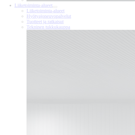
Liiketoiminta-alueet
Liiketoiminta-alueet
Hyötyajoneuvopalvelut
Tuotteet ja ratkaisut
Tekninen tukkukauppa