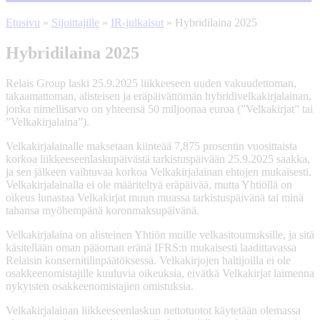
Etusivu
»
Sijoittajille
»
IR-julkaisut
»
Hybridilaina 2025
Hybridilaina 2025
Relais Group laski 25.9.2025 liikkeeseen uuden vakuudettoman,
takaamattoman, alisteisen ja eräpäivättömän hybridivelkakirjalainan,
jonka nimellisarvo on yhteensä 50 miljoonaa euroa (”Velkakirjat” tai
”Velkakirjalaina”).
Velkakirjalainalle maksetaan kiinteää 7,875 prosentin vuosittaista
korkoa liikkeeseenlaskupäivästä tarkistuspäivään 25.9.2025 saakka,
ja sen jälkeen vaihtuvaa korkoa Velkakirjalainan ehtojen mukaisesti.
Velkakirjalainalla ei ole määriteltyä eräpäivää, mutta Yhtiöllä on
oikeus lunastaa Velkakirjat muun muassa tarkistuspäivänä tai minä
tahansa myöhempänä koronmaksupäivänä.
Velkakirjalaina on alisteinen Yhtiön muille velkasitoumuksille, ja sitä
käsitellään oman pääoman eränä IFRS:n mukaisesti laadittavassa
Relaisin konsernitilinpäätöksessä. Velkakirjojen haltijoilla ei ole
osakkeenomistajille kuuluvia oikeuksia, eivätkä Velkakirjat laimenna
nykyisten osakkeenomistajien omistuksia.
Velkakirjalainan liikkeeseenlaskun nettotuotot käytetään olemassa