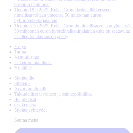
Groupin hankinnat
Tiedote 18.9.2025: Relais Group laskee liikkeeseen
nimellisarvoltaan yhteensä 50 miljoonan euron
hybridivelkakirjalainan
Tiedote 3.10.2025: Relais Groupin nimellisarvoltaan yhteensä
50 miljoonan euron hybridivelkakirjalainan esite on saatavilla;
listalleottohakemus on jätetty
Yritys
Tarina
Vastuullisuus
Liiketoiminta-alueet
Yrittäjille
Sijoittajille
Strategia
Arvonluontimalli
Taloudelliset tavoitteet ja osinkopolitiikka
IR-julkaisut
Osaketietoa
Sijoittajayhteydet
Seuraa meitä