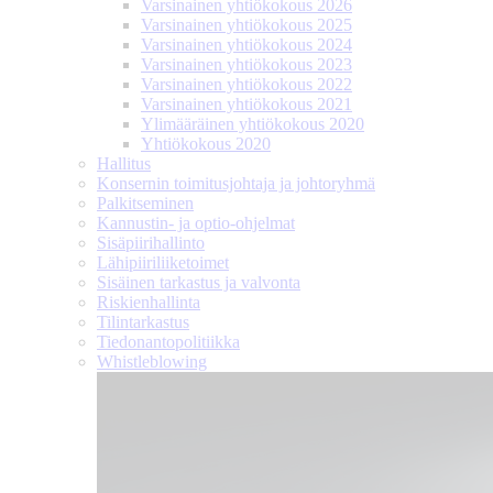
Varsinainen yhtiökokous 2026
Varsinainen yhtiökokous 2025
Varsinainen yhtiökokous 2024
Varsinainen yhtiökokous 2023
Varsinainen yhtiökokous 2022
Varsinainen yhtiökokous 2021
Ylimääräinen yhtiökokous 2020
Yhtiökokous 2020
Hallitus
Konsernin toimitusjohtaja ja johtoryhmä
Palkitseminen
Kannustin- ja optio-ohjelmat
Sisäpiirihallinto
Lähipiiri­liiketoimet
Sisäinen tarkastus ja valvonta
Riskienhallinta
Tilintarkastus
Tiedonanto­politiikka
Whistleblowing