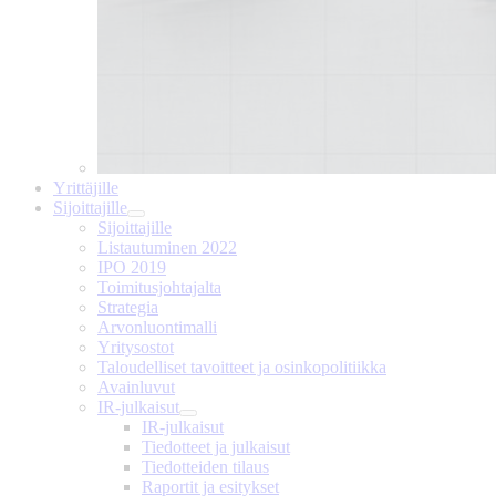
Yrittäjille
Sijoittajille
Sijoittajille
Listautuminen 2022
IPO 2019
Toimitusjohtajalta
Strategia
Arvonluontimalli
Yritysostot
Taloudelliset tavoitteet ja osinkopolitiikka
Avainluvut
IR-julkaisut
IR-julkaisut
Tiedotteet ja julkaisut
Tiedotteiden tilaus
Raportit ja esitykset