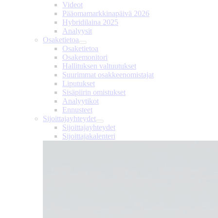
Videot
Pääomamarkkinapäivä 2026
Hybridilaina 2025
Analyysit
Osaketietoa
Osaketietoa
Osakemonitori
Hallituksen valtuutukset
Suurimmat osakkeenomistajat
Liputukset
Sisäpiirin omistukset
Analyytikot
Ennusteet
Sijoittajayhteydet
Sijoittajayhteydet
Sijoittajakalenteri