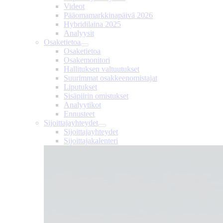
Videot
Pääomamarkkinapäivä 2026
Hybridilaina 2025
Analyysit
Osaketietoa
Osaketietoa
Osakemonitori
Hallituksen valtuutukset
Suurimmat osakkeenomistajat
Liputukset
Sisäpiirin omistukset
Analyytikot
Ennusteet
Sijoittajayhteydet
Sijoittajayhteydet
Sijoittajakalenteri