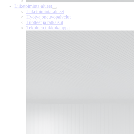
Liiketoiminta-alueet
Liiketoiminta-alueet
Hyötyajoneuvopalvelut
Tuotteet ja ratkaisut
Tekninen tukkukauppa