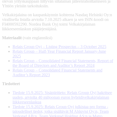
olevan yrityskauppaan liittyvän siltalainan jälleenrahoittamiseen ja
Yhtiön yleisiin tarkoituksiin.
Velkakirjalaina on kaupankäynnin kohteena Nasdaq Helsinki Oy:n
virallisella listalla arviolta 7.10.2025 alkaen ja sen ISIN-koodi on
FI4000592290. Nordea Bank Oyj toimi Velkakirjalainan
liikkeeseenlaskun pääjärjestäjänä.
Materiaalit
(vain englanniksi)
Relais Group Oyj – Listing Prospectus – 3 October 2025
Relais Group – Half-Year Financial Report January-June
2025
Relais Group – Consolidated Financial Statements, Report of
the Board of Directors and Auditor’s Report 2024
Relais Group – Consolidated Financial Statements and
Auditor’s Report 2023
Tiedotteet
Tiedote 15.9.2025: Sisäpiiritieto: Relais Group Oyj hakritsee
uuden, arviolta 40 miljoonan euron hybridivelkakirjalainan
liikkeeseenlaskua
Tiedote 15.9.2025: Relais Group Oyj julkistaa pro forma -
taloudelliset tiedot, jotka sisältävät M Ahlqvist Oy:n, Team
Verkstad AB:n, Team Verkstad Holding AS:n ja Matro