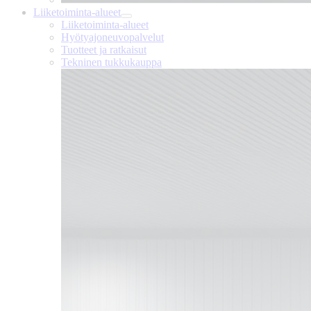
Liiketoiminta-alueet
Liiketoiminta-alueet
Hyötyajoneuvopalvelut
Tuotteet ja ratkaisut
Tekninen tukkukauppa