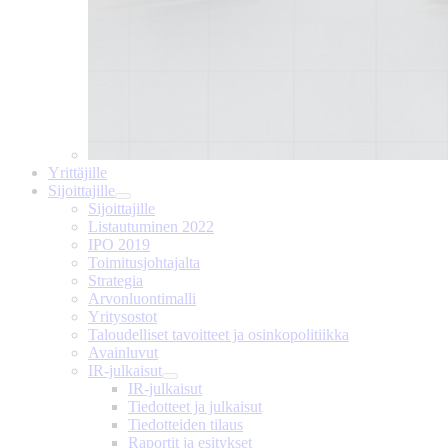
Yrittäjille
Sijoittajille
Sijoittajille
Listautuminen 2022
IPO 2019
Toimitusjohtajalta
Strategia
Arvonluontimalli
Yritysostot
Taloudelliset tavoitteet ja osinkopolitiikka
Avainluvut
IR-julkaisut
IR-julkaisut
Tiedotteet ja julkaisut
Tiedotteiden tilaus
Raportit ja esitykset