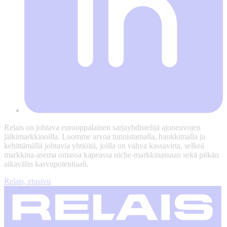
Relais on johtava eurooppalainen sarjayhdistelijä ajoneuvojen
jälkimarkkinoilla. Luomme arvoa tunnistamalla, hankkimalla ja
kehittämällä johtavia yhtiöitä, joilla on vahva kassavirta, selkeä
markkina-asema omassa kapeassa niche-markkinassaan sekä pitkän
aikavälin kasvupotentiaali.
Relais, etusivu