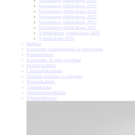
Varsinainen yhtiökokous 2026
Varsinainen yhtiökokous 2025
Varsinainen yhtiökokous 2024
Varsinainen yhtiökokous 2023
Varsinainen yhtiökokous 2022
Varsinainen yhtiökokous 2021
Ylimääräinen yhtiökokous 2020
Yhtiökokous 2020
Hallitus
Konsernin toimitusjohtaja ja johtoryhmä
Palkitseminen
Kannustin- ja optio-ohjelmat
Sisäpiirihallinto
Lähipiiri­liiketoimet
Sisäinen tarkastus ja valvonta
Riskienhallinta
Tilintarkastus
Tiedonanto­politiikka
Whistleblowing