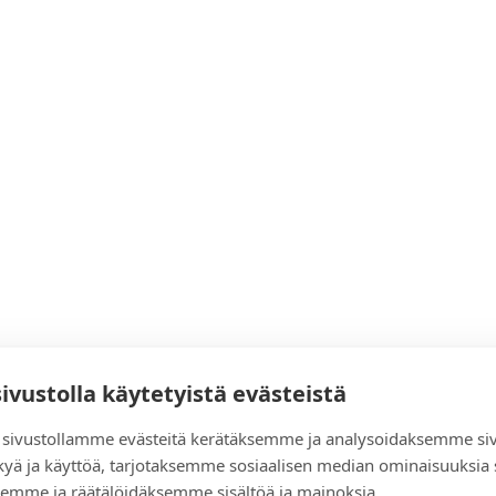
sivustolla käytetyistä evästeistä
sivustollamme evästeitä kerätäksemme ja analysoidaksemme si
kyä ja käyttöä, tarjotaksemme sosiaalisen median ominaisuuksia
emme ja räätälöidäksemme sisältöä ja mainoksia.