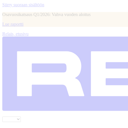
Siirry suoraan sisältöön
Osavuosikatsaus Q1/2026: Vahva vuoden aloitus
Lue raportti
Relais, etusivu