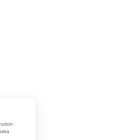
vuston
 sekä