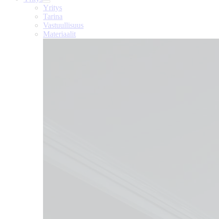
Yritys
Tarina
Vastuullisuus
Materiaalit