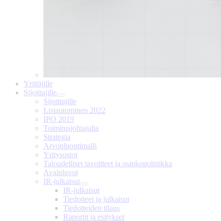
Yrittäjille
Sijoittajille
Sijoittajille
Listautuminen 2022
IPO 2019
Toimitusjohtajalta
Strategia
Arvonluontimalli
Yritysostot
Taloudelliset tavoitteet ja osinkopolitiikka
Avainluvut
IR-julkaisut
IR-julkaisut
Tiedotteet ja julkaisut
Tiedotteiden tilaus
Raportit ja esitykset