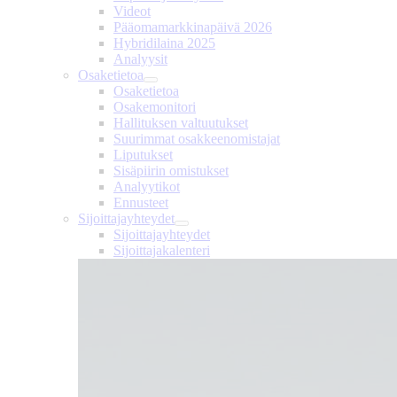
Videot
Pääomamarkkinapäivä 2026
Hybridilaina 2025
Analyysit
Osaketietoa
Osaketietoa
Osakemonitori
Hallituksen valtuutukset
Suurimmat osakkeenomistajat
Liputukset
Sisäpiirin omistukset
Analyytikot
Ennusteet
Sijoittajayhteydet
Sijoittajayhteydet
Sijoittajakalenteri