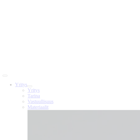
Yritys
Yritys
Tarina
Vastuullisuus
Materiaalit