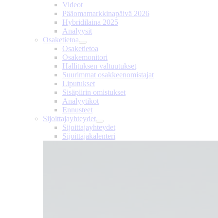
Videot
Pääomamarkkinapäivä 2026
Hybridilaina 2025
Analyysit
Osaketietoa
Osaketietoa
Osakemonitori
Hallituksen valtuutukset
Suurimmat osakkeenomistajat
Liputukset
Sisäpiirin omistukset
Analyytikot
Ennusteet
Sijoittajayhteydet
Sijoittajayhteydet
Sijoittajakalenteri