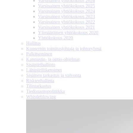
Varsinainen yhtiökokous 2026
Varsinainen yhtiökokous 2025
Varsinainen yhtiökokous 2024
Varsinainen yhtiökokous 2023
Varsinainen yhtiökokous 2022
Varsinainen yhtiökokous 2021
Ylimääräinen yhtiökokous 2020
Yhtiökokous 2020
Hallitus
Konsernin toimitusjohtaja ja johtoryhmä
Palkitseminen
Kannustin- ja optio-ohjelmat
Sisäpiirihallinto
Lähipiiri­liiketoimet
Sisäinen tarkastus ja valvonta
Riskienhallinta
Tilintarkastus
Tiedonanto­politiikka
Whistleblowing