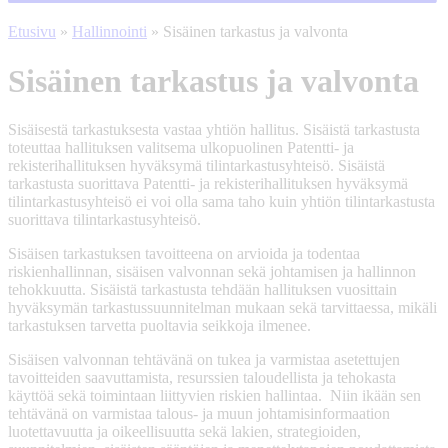
Etusivu
»
Hallinnointi
»
Sisäinen tarkastus ja valvonta
Sisäinen tarkastus ja valvonta
Sisäisestä tarkastuksesta vastaa yhtiön hallitus. Sisäistä tarkastusta
toteuttaa hallituksen valitsema ulkopuolinen Patentti- ja
rekisterihallituksen hyväksymä tilintarkastusyhteisö. Sisäistä
tarkastusta suorittava Patentti- ja rekisterihallituksen hyväksymä
tilintarkastusyhteisö ei voi olla sama taho kuin yhtiön tilintarkastusta
suorittava tilintarkastusyhteisö.
Sisäisen tarkastuksen tavoitteena on arvioida ja todentaa
riskienhallinnan, sisäisen valvonnan sekä johtamisen ja hallinnon
tehokkuutta. Sisäistä tarkastusta tehdään hallituksen vuosittain
hyväksymän tarkastussuunnitelman mukaan sekä tarvittaessa, mikäli
tarkastuksen tarvetta puoltavia seikkoja ilmenee.
Sisäisen valvonnan tehtävänä on tukea ja varmistaa asetettujen
tavoitteiden saavuttamista, resurssien taloudellista ja tehokasta
käyttöä sekä toimintaan liittyvien riskien hallintaa. Niin ikään sen
tehtävänä on varmistaa talous- ja muun johtamisinformaation
luotettavuutta ja oikeellisuutta sekä lakien, strategioiden,