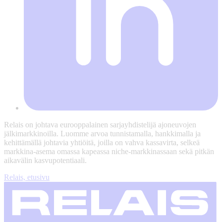
Relais on johtava eurooppalainen sarjayhdistelijä ajoneuvojen
jälkimarkkinoilla. Luomme arvoa tunnistamalla, hankkimalla ja
kehittämällä johtavia yhtiöitä, joilla on vahva kassavirta, selkeä
markkina-asema omassa kapeassa niche-markkinassaan sekä pitkän
aikavälin kasvupotentiaali.
Relais, etusivu