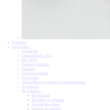
Yrittäjille
Sijoittajille
Sijoittajille
Listautuminen 2022
IPO 2019
Toimitusjohtajalta
Strategia
Arvonluontimalli
Yritysostot
Taloudelliset tavoitteet ja osinkopolitiikka
Avainluvut
IR-julkaisut
IR-julkaisut
Tiedotteet ja julkaisut
Tiedotteiden tilaus
Raportit ja esitykset