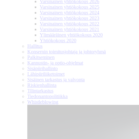
Varsinainen yhtiökokous 2026
Varsinainen yhtiökokous 2025
Varsinainen yhtiökokous 2024
Varsinainen yhtiökokous 2023
Varsinainen yhtiökokous 2022
Varsinainen yhtiökokous 2021
Ylimääräinen yhtiökokous 2020
Yhtiökokous 2020
Hallitus
Konsernin toimitusjohtaja ja johtoryhmä
Palkitseminen
Kannustin- ja optio-ohjelmat
Sisäpiirihallinto
Lähipiiri­liiketoimet
Sisäinen tarkastus ja valvonta
Riskienhallinta
Tilintarkastus
Tiedonanto­politiikka
Whistleblowing