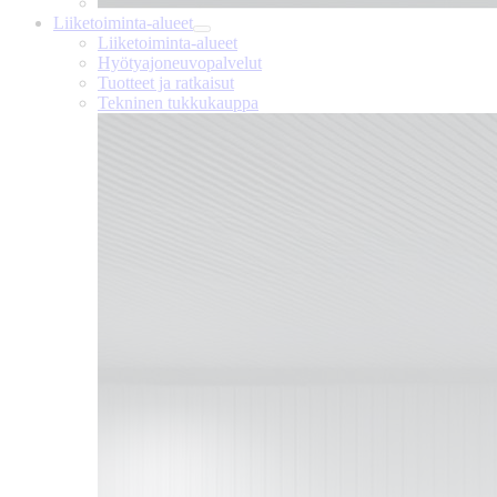
Liiketoiminta-alueet
Liiketoiminta-alueet
Hyötyajoneuvopalvelut
Tuotteet ja ratkaisut
Tekninen tukkukauppa