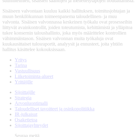
suunnitelmien, sisäisten sääntöjen ja menettelytapojen noudattamista.
Sisäiseen valvontaan kuuluu kaikki hallituksen, toimitusjohtajan ja
muun henkilökunnan toimeenpanema taloudellinen- ja muu
valvonta. Sisäisen valvonnassa keskeinen työkalu ovat prosesseihin
liittyvät avainkontrollit, joiden toteutumista, kehittämistä ja ylläpitoa
tukee konsernin taloushallinto, joka myös määrittelee kontrollien
vähimmäistason. Sisäisen valvonnan muita työkaluja ovat
kuukausittaiset tulosraportit, analyysit ja ennusteet, joita yhtiön
hallitus käsittelee kokouksissaan.
Yritys
Tarina
Vastuullisuus
Liiketoiminta-alueet
Yrittäjille
Sijoittajille
Strategia
Arvonluontimalli
Taloudelliset tavoitteet ja osinkopolitiikka
IR-julkaisut
Osaketietoa
Sijoittajayhteydet
Seuraa meitä