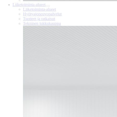
Liiketoiminta-alueet
Liiketoiminta-alueet
Hyötyajoneuvopalvelut
Tuotteet ja ratkaisut
Tekninen tukkukauppa