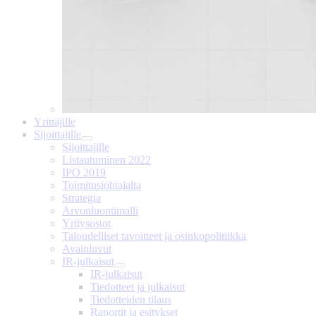
Yrittäjille
Sijoittajille
Sijoittajille
Listautuminen 2022
IPO 2019
Toimitusjohtajalta
Strategia
Arvonluontimalli
Yritysostot
Taloudelliset tavoitteet ja osinkopolitiikka
Avainluvut
IR-julkaisut
IR-julkaisut
Tiedotteet ja julkaisut
Tiedotteiden tilaus
Raportit ja esitykset