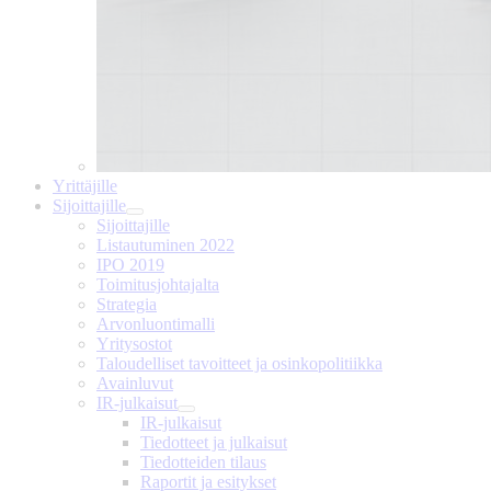
Yrittäjille
Sijoittajille
Sijoittajille
Listautuminen 2022
IPO 2019
Toimitusjohtajalta
Strategia
Arvonluontimalli
Yritysostot
Taloudelliset tavoitteet ja osinkopolitiikka
Avainluvut
IR-julkaisut
IR-julkaisut
Tiedotteet ja julkaisut
Tiedotteiden tilaus
Raportit ja esitykset