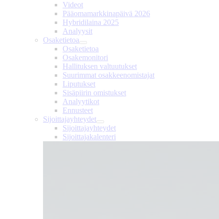
Videot
Pääomamarkkinapäivä 2026
Hybridilaina 2025
Analyysit
Osaketietoa
Osaketietoa
Osakemonitori
Hallituksen valtuutukset
Suurimmat osakkeenomistajat
Liputukset
Sisäpiirin omistukset
Analyytikot
Ennusteet
Sijoittajayhteydet
Sijoittajayhteydet
Sijoittajakalenteri