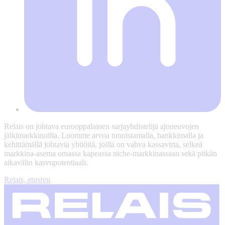
Relais on johtava eurooppalainen sarjayhdistelijä ajoneuvojen
jälkimarkkinoilla. Luomme arvoa tunnistamalla, hankkimalla ja
kehittämällä johtavia yhtiöitä, joilla on vahva kassavirta, selkeä
markkina-asema omassa kapeassa niche-markkinassaan sekä pitkän
aikavälin kasvupotentiaali.
Relais, etusivu