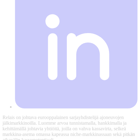
Relais on johtava eurooppalainen sarjayhdistelijä ajoneuvojen
jälkimarkkinoilla. Luomme arvoa tunnistamalla, hankkimalla ja
kehittämällä johtavia yhtiöitä, joilla on vahva kassavirta, selkeä
markkina-asema omassa kapeassa niche-markkinassaan sekä pitkän
aikavälin kasvupotentiaali.