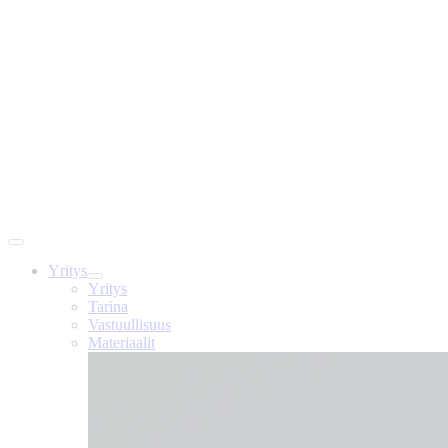
Yritys
Yritys
Tarina
Vastuullisuus
Materiaalit