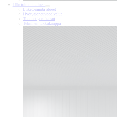
Liiketoiminta-alueet
Liiketoiminta-alueet
Hyötyajoneuvopalvelut
Tuotteet ja ratkaisut
Tekninen tukkukauppa