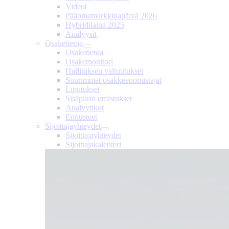
Videot
Pääomamarkkinapäivä 2026
Hybridilaina 2025
Analyysit
Osaketietoa
Osaketietoa
Osakemonitori
Hallituksen valtuutukset
Suurimmat osakkeenomistajat
Liputukset
Sisäpiirin omistukset
Analyytikot
Ennusteet
Sijoittajayhteydet
Sijoittajayhteydet
Sijoittajakalenteri