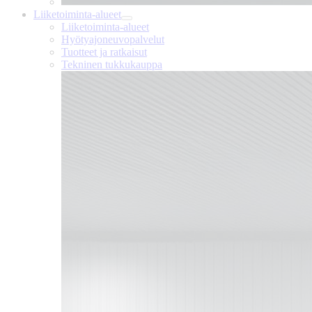
Liiketoiminta-alueet
Liiketoiminta-alueet
Hyötyajoneuvopalvelut
Tuotteet ja ratkaisut
Tekninen tukkukauppa