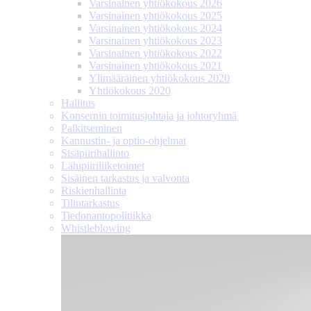
Varsinainen yhtiökokous 2026
Varsinainen yhtiökokous 2025
Varsinainen yhtiökokous 2024
Varsinainen yhtiökokous 2023
Varsinainen yhtiökokous 2022
Varsinainen yhtiökokous 2021
Ylimääräinen yhtiökokous 2020
Yhtiökokous 2020
Hallitus
Konsernin toimitusjohtaja ja johtoryhmä
Palkitseminen
Kannustin- ja optio-ohjelmat
Sisäpiirihallinto
Lähipiiri­liiketoimet
Sisäinen tarkastus ja valvonta
Riskienhallinta
Tilintarkastus
Tiedonanto­politiikka
Whistleblowing