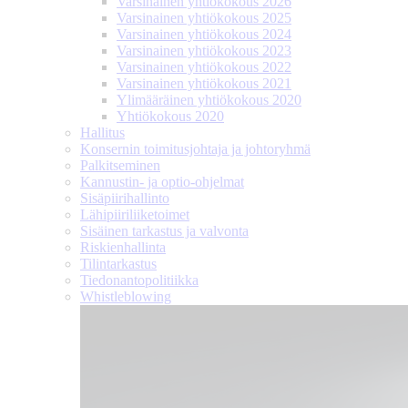
Varsinainen yhtiökokous 2026
Varsinainen yhtiökokous 2025
Varsinainen yhtiökokous 2024
Varsinainen yhtiökokous 2023
Varsinainen yhtiökokous 2022
Varsinainen yhtiökokous 2021
Ylimääräinen yhtiökokous 2020
Yhtiökokous 2020
Hallitus
Konsernin toimitusjohtaja ja johtoryhmä
Palkitseminen
Kannustin- ja optio-ohjelmat
Sisäpiirihallinto
Lähipiiri­liiketoimet
Sisäinen tarkastus ja valvonta
Riskienhallinta
Tilintarkastus
Tiedonanto­politiikka
Whistleblowing