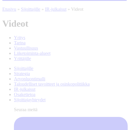
Etusivu
»
Sijoittajille
»
IR-julkaisut
»
Videot
Videot
Yritys
Tarina
Vastuullisuus
Liiketoiminta-alueet
Yrittäjille
Sijoittajille
Strategia
Arvonluontimalli
Taloudelliset tavoitteet ja osinkopolitiikka
IR-julkaisut
Osaketietoa
Sijoittajayhteydet
Seuraa meitä