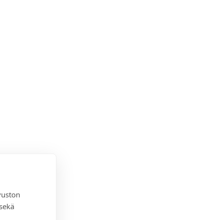
vuston
 sekä