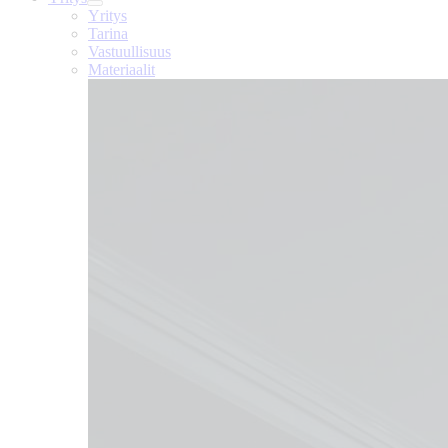
Yritys
Tarina
Vastuullisuus
Materiaalit