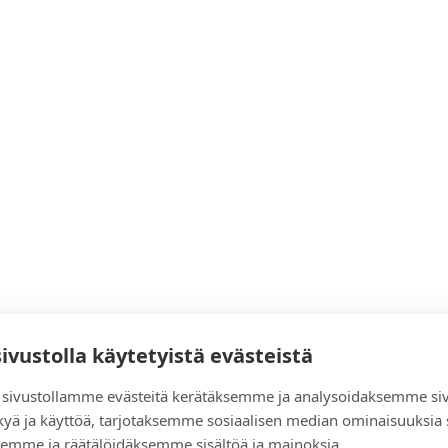
sivustolla käytetyistä evästeistä
sivustollamme evästeitä kerätäksemme ja analysoidaksemme si
kyä ja käyttöä, tarjotaksemme sosiaalisen median ominaisuuksia
emme ja räätälöidäksemme sisältöä ja mainoksia.