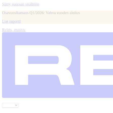
Siirry suoraan sisältöön
Osavuosikatsaus Q1/2026: Vahva vuoden aloitus
Lue raportti
Relais, etusivu