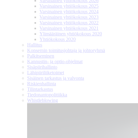
Varsinainen yhtiökokous 2026
Varsinainen yhtiökokous 2025
Varsinainen yhtiökokous 2024
Varsinainen yhtiökokous 2023
Varsinainen yhtiökokous 2022
Varsinainen yhtiökokous 2021
Ylimääräinen yhtiökokous 2020
Yhtiökokous 2020
Hallitus
Konsernin toimitusjohtaja ja johtoryhmä
Palkitseminen
Kannustin- ja optio-ohjelmat
Sisäpiirihallinto
Lähipiiri­liiketoimet
Sisäinen tarkastus ja valvonta
Riskienhallinta
Tilintarkastus
Tiedonanto­politiikka
Whistleblowing