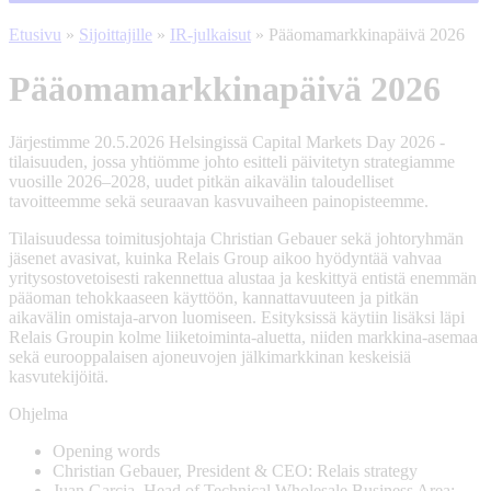
Etusivu
»
Sijoittajille
»
IR-julkaisut
»
Pääomamarkkinapäivä 2026
Pääomamarkkina­päivä 2026
Järjestimme 20.5.2026 Helsingissä Capital Markets Day 2026 -
tilaisuuden, jossa yhtiömme johto esitteli päivitetyn strategiamme
vuosille 2026–2028, uudet pitkän aikavälin taloudelliset
tavoitteemme sekä seuraavan kasvuvaiheen painopisteemme.
Tilaisuudessa toimitusjohtaja Christian Gebauer sekä johtoryhmän
jäsenet avasivat, kuinka Relais Group aikoo hyödyntää vahvaa
yritysostovetoisesti rakennettua alustaa ja keskittyä entistä enemmän
pääoman tehokkaaseen käyttöön, kannattavuuteen ja pitkän
aikavälin omistaja-arvon luomiseen. Esityksissä käytiin lisäksi läpi
Relais Groupin kolme liiketoiminta-aluetta, niiden markkina-asemaa
sekä eurooppalaisen ajoneuvojen jälkimarkkinan keskeisiä
kasvutekijöitä.
Ohjelma
Opening words
Christian Gebauer, President & CEO: Relais strategy
Juan Garcia, Head of Technical Wholesale Business Area: