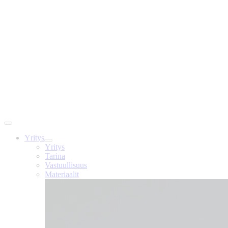
Yritys
Yritys
Tarina
Vastuullisuus
Materiaalit