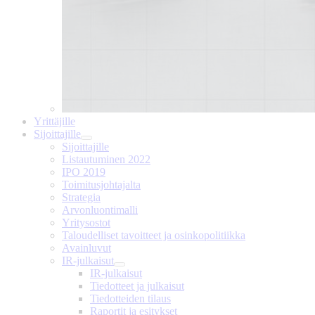
Yrittäjille
Sijoittajille
Sijoittajille
Listautuminen 2022
IPO 2019
Toimitusjohtajalta
Strategia
Arvonluontimalli
Yritysostot
Taloudelliset tavoitteet ja osinkopolitiikka
Avainluvut
IR-julkaisut
IR-julkaisut
Tiedotteet ja julkaisut
Tiedotteiden tilaus
Raportit ja esitykset