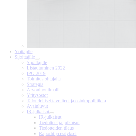
Yrittäjille
Sijoittajille
Sijoittajille
Listautuminen 2022
IPO 2019
Toimitusjohtajalta
Strategia
Arvonluontimalli
Yritysostot
Taloudelliset tavoitteet ja osinkopolitiikka
Avainluvut
IR-julkaisut
IR-julkaisut
Tiedotteet ja julkaisut
Tiedotteiden tilaus
Raportit ja esitykset