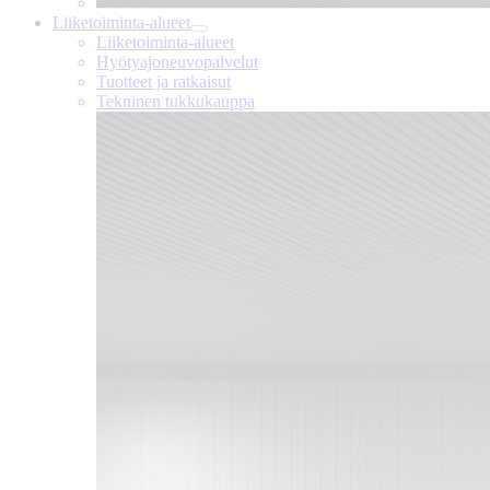
Liiketoiminta-alueet
Liiketoiminta-alueet
Hyötyajoneuvopalvelut
Tuotteet ja ratkaisut
Tekninen tukkukauppa