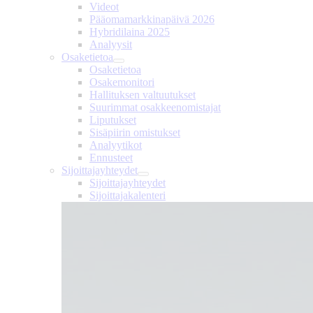
Videot
Pääomamarkkinapäivä 2026
Hybridilaina 2025
Analyysit
Osaketietoa
Osaketietoa
Osakemonitori
Hallituksen valtuutukset
Suurimmat osakkeenomistajat
Liputukset
Sisäpiirin omistukset
Analyytikot
Ennusteet
Sijoittajayhteydet
Sijoittajayhteydet
Sijoittajakalenteri