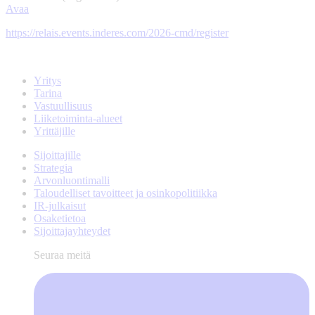
Avaa
https://relais.events.inderes.com/2026-cmd/register
Yritys
Tarina
Vastuullisuus
Liiketoiminta-alueet
Yrittäjille
Sijoittajille
Strategia
Arvonluontimalli
Taloudelliset tavoitteet ja osinkopolitiikka
IR-julkaisut
Osaketietoa
Sijoittajayhteydet
Seuraa meitä