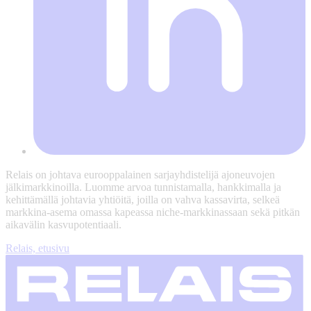
Relais on johtava eurooppalainen sarjayhdistelijä ajoneuvojen
jälkimarkkinoilla. Luomme arvoa tunnistamalla, hankkimalla ja
kehittämällä johtavia yhtiöitä, joilla on vahva kassavirta, selkeä
markkina-asema omassa kapeassa niche-markkinassaan sekä pitkän
aikavälin kasvupotentiaali.
Relais, etusivu