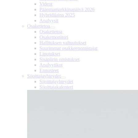
Videot
Pääomamarkkinapäivä 2026
Hybridilaina 2025
Analyysit
Osaketietoa
Osaketietoa
Osakemonitori
Hallituksen valtuutukset
Suurimmat osakkeenomistajat
Liputukset
Sisäpiirin omistukset
Analyytikot
Ennusteet
Sijoittajayhteydet
Sijoittajayhteydet
Sijoittajakalenteri