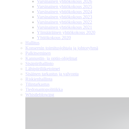
Varsinainen yhtiökokous 2026
Varsinainen yhtiökokous 2025
Varsinainen yhtiökokous 2024
Varsinainen yhtiökokous 2023
Varsinainen yhtiökokous 2022
Varsinainen yhtiökokous 2021
Ylimääräinen yhtiökokous 2020
Yhtiökokous 2020
Hallitus
Konsernin toimitusjohtaja ja johtoryhmä
Palkitseminen
Kannustin- ja optio-ohjelmat
Sisäpiirihallinto
Lähipiiri­liiketoimet
Sisäinen tarkastus ja valvonta
Riskienhallinta
Tilintarkastus
Tiedonanto­politiikka
Whistleblowing