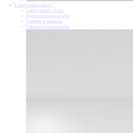
Liiketoiminta-alueet
Liiketoiminta-alueet
Hyötyajoneuvopalvelut
Tuotteet ja ratkaisut
Tekninen tukkukauppa