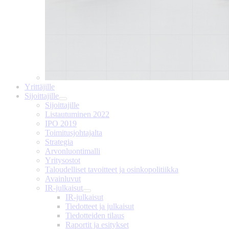
Yrittäjille
Sijoittajille
Sijoittajille
Listautuminen 2022
IPO 2019
Toimitusjohtajalta
Strategia
Arvonluontimalli
Yritysostot
Taloudelliset tavoitteet ja osinkopolitiikka
Avainluvut
IR-julkaisut
IR-julkaisut
Tiedotteet ja julkaisut
Tiedotteiden tilaus
Raportit ja esitykset