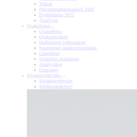
Videot
Pääomamarkkinapäivä 2026
Hybridilaina 2025
Analyysit
Osaketietoa
Osaketietoa
Osakemonitori
Hallituksen valtuutukset
Suurimmat osakkeenomistajat
Liputukset
Sisäpiirin omistukset
Analyytikot
Ennusteet
Sijoittajayhteydet
Sijoittajayhteydet
Sijoittajakalenteri