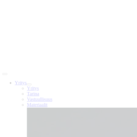
Yritys
Yritys
Tarina
Vastuullisuus
Materiaalit