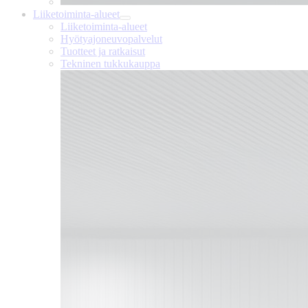
Liiketoiminta-alueet
Liiketoiminta-alueet
Hyötyajoneuvopalvelut
Tuotteet ja ratkaisut
Tekninen tukkukauppa