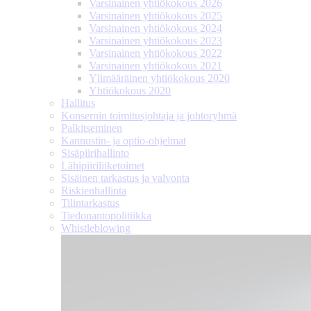
Varsinainen yhtiökokous 2026
Varsinainen yhtiökokous 2025
Varsinainen yhtiökokous 2024
Varsinainen yhtiökokous 2023
Varsinainen yhtiökokous 2022
Varsinainen yhtiökokous 2021
Ylimääräinen yhtiökokous 2020
Yhtiökokous 2020
Hallitus
Konsernin toimitusjohtaja ja johtoryhmä
Palkitseminen
Kannustin- ja optio-ohjelmat
Sisäpiirihallinto
Lähipiiri­liiketoimet
Sisäinen tarkastus ja valvonta
Riskienhallinta
Tilintarkastus
Tiedonanto­politiikka
Whistleblowing