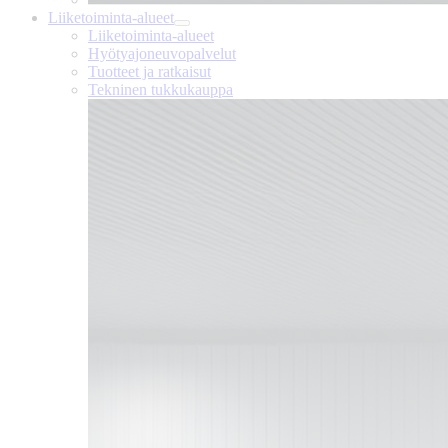
Liiketoiminta-alueet
Liiketoiminta-alueet
Hyötyajoneuvopalvelut
Tuotteet ja ratkaisut
Tekninen tukkukauppa