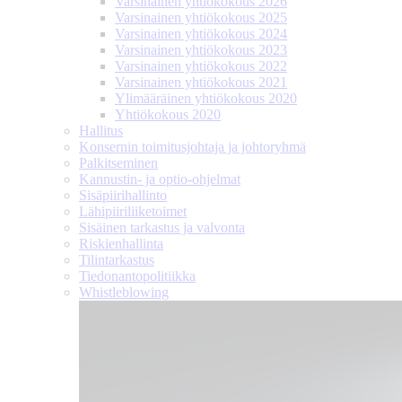
Varsinainen yhtiökokous 2026
Varsinainen yhtiökokous 2025
Varsinainen yhtiökokous 2024
Varsinainen yhtiökokous 2023
Varsinainen yhtiökokous 2022
Varsinainen yhtiökokous 2021
Ylimääräinen yhtiökokous 2020
Yhtiökokous 2020
Hallitus
Konsernin toimitusjohtaja ja johtoryhmä
Palkitseminen
Kannustin- ja optio-ohjelmat
Sisäpiirihallinto
Lähipiiri­liiketoimet
Sisäinen tarkastus ja valvonta
Riskienhallinta
Tilintarkastus
Tiedonanto­politiikka
Whistleblowing