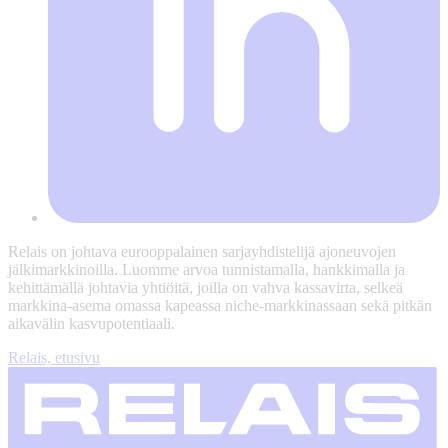
Relais on johtava eurooppalainen sarjayhdistelijä ajoneuvojen
jälkimarkkinoilla. Luomme arvoa tunnistamalla, hankkimalla ja
kehittämällä johtavia yhtiöitä, joilla on vahva kassavirta, selkeä
markkina-asema omassa kapeassa niche-markkinassaan sekä pitkän
aikavälin kasvupotentiaali.
Relais, etusivu