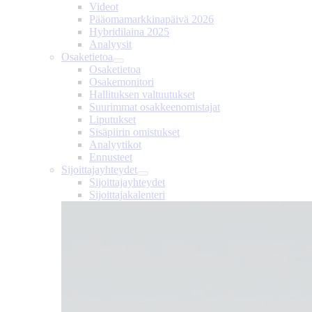
Videot
Pääomamarkkinapäivä 2026
Hybridilaina 2025
Analyysit
Osaketietoa
Osaketietoa
Osakemonitori
Hallituksen valtuutukset
Suurimmat osakkeenomistajat
Liputukset
Sisäpiirin omistukset
Analyytikot
Ennusteet
Sijoittajayhteydet
Sijoittajayhteydet
Sijoittajakalenteri