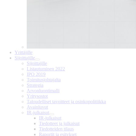
Yrittäjille
Sijoittajille
Sijoittajille
Listautuminen 2022
IPO 2019
Toimitusjohtajalta
Strategia
Arvonluontimalli
Yritysostot
Taloudelliset tavoitteet ja osinkopolitiikka
Avainluvut
IR-julkaisut
IR-julkaisut
Tiedotteet ja julkaisut
Tiedotteiden tilaus
Raportit ja esitykset