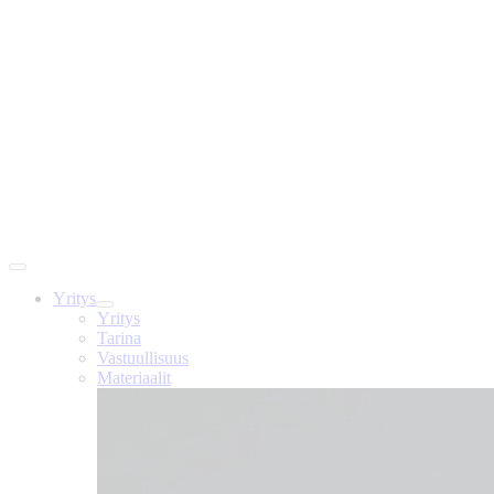
Yritys
Yritys
Tarina
Vastuullisuus
Materiaalit