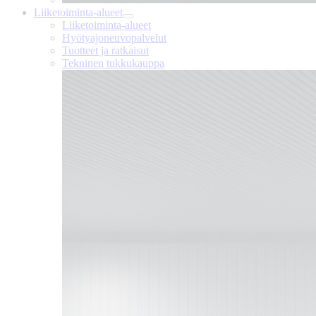
Liiketoiminta-alueet
Liiketoiminta-alueet
Hyötyajoneuvopalvelut
Tuotteet ja ratkaisut
Tekninen tukkukauppa