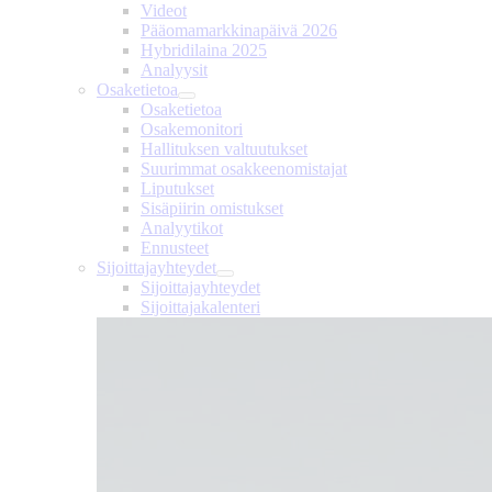
Videot
Pääomamarkkinapäivä 2026
Hybridilaina 2025
Analyysit
Osaketietoa
Osaketietoa
Osakemonitori
Hallituksen valtuutukset
Suurimmat osakkeenomistajat
Liputukset
Sisäpiirin omistukset
Analyytikot
Ennusteet
Sijoittajayhteydet
Sijoittajayhteydet
Sijoittajakalenteri