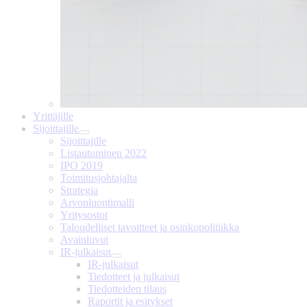
Yrittäjille
Sijoittajille
Sijoittajille
Listautuminen 2022
IPO 2019
Toimitusjohtajalta
Strategia
Arvonluontimalli
Yritysostot
Taloudelliset tavoitteet ja osinkopolitiikka
Avainluvut
IR-julkaisut
IR-julkaisut
Tiedotteet ja julkaisut
Tiedotteiden tilaus
Raportit ja esitykset