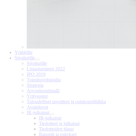
Yrittäjille
Sijoittajille
Sijoittajille
Listautuminen 2022
IPO 2019
Toimitusjohtajalta
Strategia
Arvonluontimalli
Yritysostot
Taloudelliset tavoitteet ja osinkopolitiikka
Avainluvut
IR-julkaisut
IR-julkaisut
Tiedotteet ja julkaisut
Tiedotteiden tilaus
Raportit ja esitykset