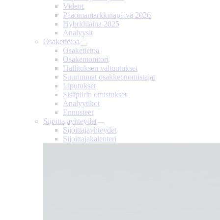
Videot
Pääomamarkkinapäivä 2026
Hybridilaina 2025
Analyysit
Osaketietoa
Osaketietoa
Osakemonitori
Hallituksen valtuutukset
Suurimmat osakkeenomistajat
Liputukset
Sisäpiirin omistukset
Analyytikot
Ennusteet
Sijoittajayhteydet
Sijoittajayhteydet
Sijoittajakalenteri