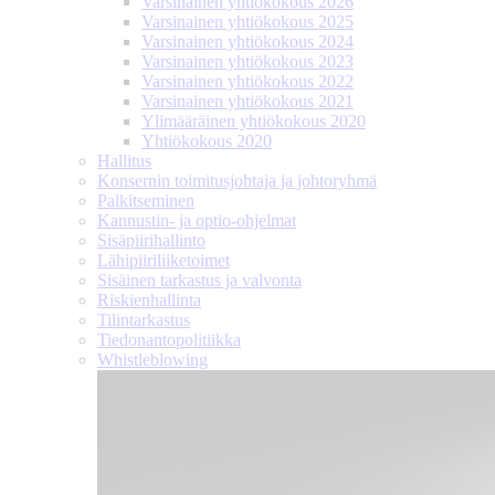
Varsinainen yhtiökokous 2026
Varsinainen yhtiökokous 2025
Varsinainen yhtiökokous 2024
Varsinainen yhtiökokous 2023
Varsinainen yhtiökokous 2022
Varsinainen yhtiökokous 2021
Ylimääräinen yhtiökokous 2020
Yhtiökokous 2020
Hallitus
Konsernin toimitusjohtaja ja johtoryhmä
Palkitseminen
Kannustin- ja optio-ohjelmat
Sisäpiirihallinto
Lähipiiri­liiketoimet
Sisäinen tarkastus ja valvonta
Riskienhallinta
Tilintarkastus
Tiedonanto­politiikka
Whistleblowing