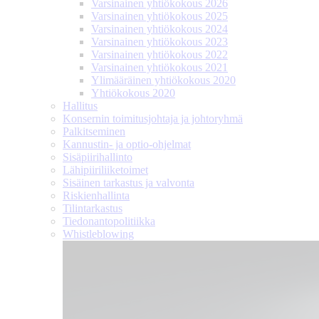
Varsinainen yhtiökokous 2026
Varsinainen yhtiökokous 2025
Varsinainen yhtiökokous 2024
Varsinainen yhtiökokous 2023
Varsinainen yhtiökokous 2022
Varsinainen yhtiökokous 2021
Ylimääräinen yhtiökokous 2020
Yhtiökokous 2020
Hallitus
Konsernin toimitusjohtaja ja johtoryhmä
Palkitseminen
Kannustin- ja optio-ohjelmat
Sisäpiirihallinto
Lähipiiri­liiketoimet
Sisäinen tarkastus ja valvonta
Riskienhallinta
Tilintarkastus
Tiedonanto­politiikka
Whistleblowing