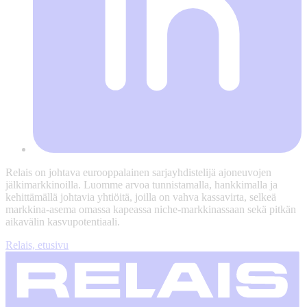
Relais on johtava eurooppalainen sarjayhdistelijä ajoneuvojen
jälkimarkkinoilla. Luomme arvoa tunnistamalla, hankkimalla ja
kehittämällä johtavia yhtiöitä, joilla on vahva kassavirta, selkeä
markkina-asema omassa kapeassa niche-markkinassaan sekä pitkän
aikavälin kasvupotentiaali.
Relais, etusivu