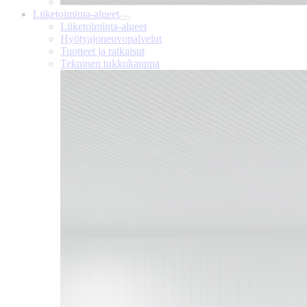
Liiketoiminta-alueet
Liiketoiminta-alueet
Hyötyajoneuvopalvelut
Tuotteet ja ratkaisut
Tekninen tukkukauppa